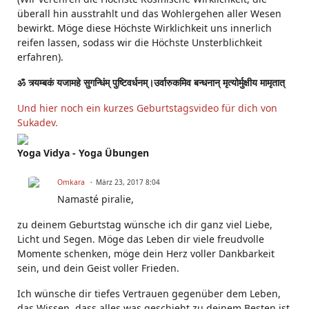
überall hin ausstrahlt und das Wohlergehen aller Wesen
bewirkt. Möge diese Höchste Wirklichkeit uns innerlich
reifen lassen, sodass wir die Höchste Unsterblichkeit
erfahren).
ॐ त्र्यम्बकं यजामहे सुगन्धिंम् पुष्टिवर्धनम्।उर्वारुकमिव बन्धनान् मृत्योर्मुक्षीय मामृतात्
Und hier noch ein kurzes Geburtstagsvideo für dich von
Sukadev.
Yoga Vidya - Yoga Übungen
Omkara
März 23, 2017 8:04
Namasté piralie,
zu deinem Geburtstag wünsche ich dir ganz viel Liebe,
Licht und Segen. Möge das Leben dir viele freudvolle
Momente schenken, möge dein Herz voller Dankbarkeit
sein, und dein Geist voller Frieden.
Ich wünsche dir tiefes Vertrauen gegenüber dem Leben,
das Wissen, dass alles was geschieht zu deinem Besten ist