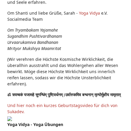
und Seele erfahren.
Om Shanti und liebe Grüße, Sarah -
Yoga Vidya
e.V.
Socialmedia Team
Om Tryambakam Yajamahe
Sugandhim Pushtivardhanam
Urvaarukamiva Bandhanan
Mrityor Mukshiya Maamritat
(Wir verehren die Höchste Kosmische Wirklichkeit, die
überallhin ausstrahlt und das Wohlergehen aller Wesen
bewirkt. Möge diese Höchste Wirklichkeit uns innerlich
reifen lassen, sodass wir die Höchste Unsterblichkeit
erfahren).
ॐ त्र्यम्बकं यजामहे सुगन्धिंम् पुष्टिवर्धनम्।उर्वारुकमिव बन्धनान् मृत्योर्मुक्षीय मामृतात्
Und hier noch ein kurzes Geburtstagsvideo für dich von
Sukadev.
Yoga Vidya - Yoga Übungen