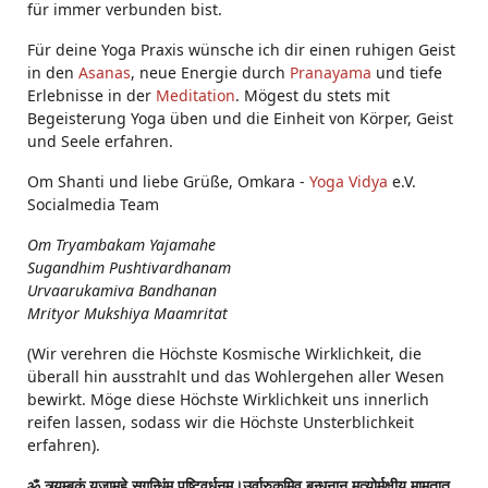
für immer verbunden bist.
Für deine Yoga Praxis wünsche ich dir einen ruhigen Geist
in den
Asanas
, neue Energie durch
Pranayama
und tiefe
Erlebnisse in der
Meditation
. Mögest du stets mit
Begeisterung Yoga üben und die Einheit von Körper, Geist
und Seele erfahren.
Om Shanti und liebe Grüße, Omkara -
Yoga Vidya
e.V.
Socialmedia Team
Om Tryambakam Yajamahe
Sugandhim Pushtivardhanam
Urvaarukamiva Bandhanan
Mrityor Mukshiya Maamritat
(Wir verehren die Höchste Kosmische Wirklichkeit, die
überall hin ausstrahlt und das Wohlergehen aller Wesen
bewirkt. Möge diese Höchste Wirklichkeit uns innerlich
reifen lassen, sodass wir die Höchste Unsterblichkeit
erfahren).
ॐ त्र्यम्बकं यजामहे सुगन्धिंम् पुष्टिवर्धनम्।उर्वारुकमिव बन्धनान् मृत्योर्मुक्षीय मामृतात्