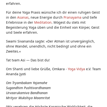
erfahren.
Für deine Yoga Praxis wünsche ich dir einen ruhigen Geist
in den
Asanas
, neue Energie durch
Pranayama
und tiefe
Erlebnisse in der
Meditation
. Mögest du stets mit
Begeisterung Yoga üben und die Einheit von Körper, Geist
und Seele erfahren.
Swami Sivananda sagte: »Der Atman ist unvergänglich,
ohne Wandel, unendlich, nicht bedingt und ohne ein
Zweites.«
Tat tvam Asi ― Das bist du!
Om Shanti und liebe Grüße, Omkara -
Yoga Vidya
e.V. Team
Ananda Jyoti
Om Tryambakam Yajamahe
Sugandhim Pushtivardhanam
Urvaarukamiva Bandhanan
Mrityor Mukshiya Maamritat
(Wir verehren die Höchste Kosmische Wirklichkeit, die