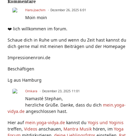
Kommentare
Hans-Joachim
Dezember 26, 2025 6:01
Moin moin
❤️ lich willkommen im forum.
Schaue dich in Ruhe um und wenn du Zeit hast kannst du
dich gerne mal mit meinen Beiträgen und der Homepage
Impressionenroni.de
Beschäftigen
Lg aus Hamburg
Omkara
Dezember 23, 2025 11:01
Namasté Stephan,
herzliche Grüße. Danke, dass du dich
mein.yoga-
vidya.de
angeschlossen hast.
Hier auf
mein.yoga-vidya.de
kannst du
Yogis und Yoginis
treffen,
Videos
anschauen,
Mantra Musik
hören, im
Yoga
Forum
mitdiskutieren,
deine Lieblingsfotos
einstellen,
Rat