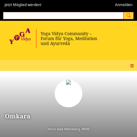
Jetzt Mitglied werden!
Anmelden
Omkara
Horn-Bad Meinberg, NRW