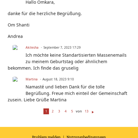
Hallo Omkara,
danke für die herzliche Begrüßung.
Om Shanti
Andrea
Akilesha
September 7, 2023 17:29
Ich möchte keine Standartisierten Massenemails
zu meinem Geburtstag oder ähnlichem
bekommen. Ich finde das gruselig
Martina
August 18, 2023 9:10
Namasté und lieben Dank für die tolle
Begrüßung. Freue mich einteil der Gemeinschaft
zusein. Liebe Grüße Martina
von
1
2
3
4
5
13
W
ei
te
r
Problem melden
|
Nutzungsbedingungen