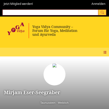
Jetzt Mitglied werden!
Anmelden
Mirjam Eser-Seegräber
Taunusstein
Weiblich