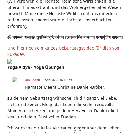
(Wir verehren die Höchste Kosmische Wirklichkeit, die
überall hin ausstrahlt und das Wohlergehen aller Wesen
bewirkt. Möge diese Höchste Wirklichkeit uns innerlich
reifen lassen, sodass wir die Höchste Unsterblichkeit
erfahren).
ॐ त्र्यम्बकं यजामहे सुगन्धिंम् पुष्टिवर्धनम्।उर्वारुकमिव बन्धनान् मृत्योर्मुक्षीय मामृतात्
Und hier noch ein kurzes Geburtstagsvideo für dich von
Sukadev.
Yoga Vidya - Yoga Übungen
Om Shanti
April 8, 2016 16:29
Namaste Meera Christine Daniel-Bröker,
zu deinem Geburtstag wünsche ich dir ganz viel Liebe,
Licht und Segen. Möge das Leben dir viele freudvolle
Momente schenken, möge dein Herz voller Dankbarkeit
sein, und dein Geist voller Frieden.
Ich wünsche dir tiefes Vertrauen gegenüber dem Leben,