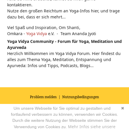
kontaktieren.
Nutze den großen Reichtum an Yoga-Infos hier, und trage
dazu bei, dass er sich mehrt...
Viel Spaß und Inspiration, Om Shanti,
Omkara -
Yoga Vidya
e.V. - Team Ananda Jyoti
Yoga Vidya Community - Forum für Yoga, Meditation und
Ayurveda
Herzlich Willkommen im Yoga Vidya Forum. Hier findest du
alles zum Thema Yoga, Meditation, Entspannung und
Ayurveda: Infos und Tipps, Podcasts, Blogs…
Problem melden
|
Nutzungsbedingungen
© 2026
Impressum
|
Datenschutz
|
AGB's
| Yoga Vidya Community -
Um unsere Webseite für Sie optimal zu gestalten und
✖
Forum für Yoga, Meditation und Ayurveda
Powered by
fortlaufend verbessern zu können, verwenden wir Cookies.
Durch die weitere Nutzung der Webseite stimmen Sie der
Mehr Infos siehe unsere
Verwendung von Cookies zu.