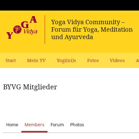
Start
Mein YV
Yogi(ni)s
Fotos
Videos
A
BYVG Mitglieder
Home
Members
Forum
Photos