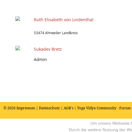
Ruth Elisabeth von Lindenthal
53474 Ahrweiler Landkreis
Sukadev Bretz
Admin
© 2026
Impressum
|
Datenschutz
|
AGB's
| Yoga Vidya Community - Forum 
Um unsere Webseite fü
Durch die weitere Nutzung der W