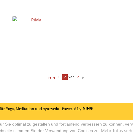
RiMa
von
1
2
2
Er
Z
W
st
ur
ei
e(
ü
te
r/
ck
r
s)
für Yoga, Meditation und Ayurveda
Powered by
r Sie optimal zu gestalten und fortlaufend verbessern zu können, ver
Mehr Infos sieh
ebseite stimmen Sie der Verwendung von Cookies zu.