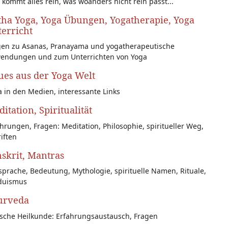
 kommt alles rein, was woanders nicht rein passt...
ha Yoga, Yoga Übungen, Yogatherapie, Yoga
erricht
gen zu Asanas, Pranayama und yogatherapeutische
endungen und zum Unterrichten von Yoga
es aus der Yoga Welt
 in den Medien, interessante Links
itation, Spiritualität
hrungen, Fragen: Meditation, Philosophie, spiritueller Weg,
iften
skrit, Mantras
prache, Bedeutung, Mythologie, spirituelle Namen, Rituale,
duismus
urveda
ische Heilkunde: Erfahrungsaustausch, Fragen