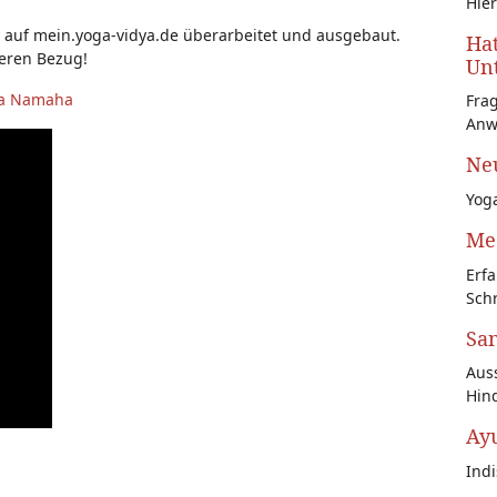
Hier
r auf mein.yoga-vidya.de überarbeitet und ausgebaut.
Hat
feren Bezug!
Unt
ya Namaha
Fra
Anw
Neu
Yoga
Med
Erfa
Schr
San
Auss
Hin
Ay
Ind