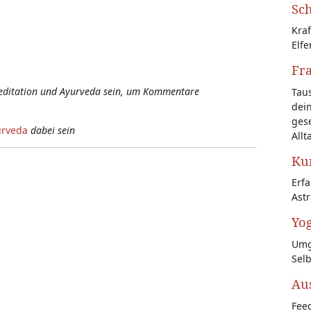
Sch
Kraf
Elfe
Fr
Meditation und Ayurveda sein, um Kommentare
Tau
dein
gese
urveda
dabei sein
Allt
Kun
Erf
Astr
Yog
Umg
Sel
Au
Feed