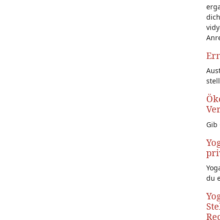
erg
dich
vidy
Anr
Ern
Aust
stel
Öko
Ve
Gib 
Yog
pri
Yoga
du 
Yog
Ste
Rec