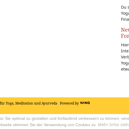
Du s
Yoga
Fina
Neu
Fo
Hier
Inte
Ver
Yoga
etw
für Yoga, Meditation und Ayurveda
Powered by
r Sie optimal zu gestalten und fortlaufend verbessern zu können, ver
Mehr Infos sieh
ebseite stimmen Sie der Verwendung von Cookies zu.