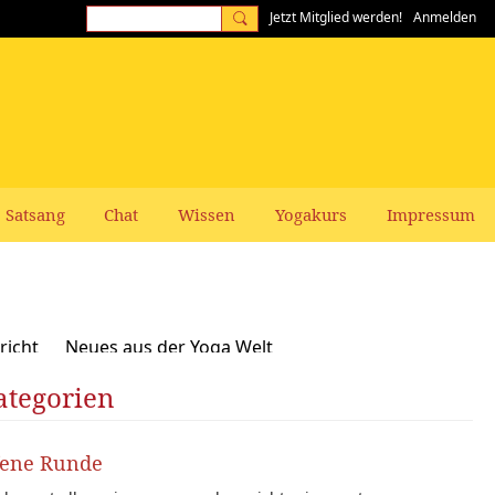
Jetzt Mitglied werden!
Anmelden
Satsang
Chat
Wissen
Yogakurs
Impressum
richt
Neues aus der Yoga Welt
ategorien
Frauen-Themen
Kundalini und Chakras
zepte, Vegan, Vegetarisch
fene Runde
rer gesucht: Stellenangebote Stellengesuche