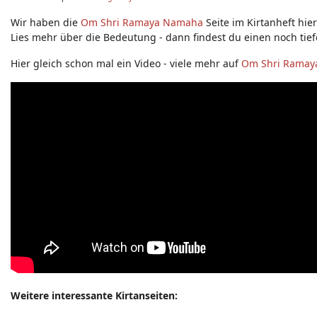
Neuigkeiten - Feedback - Anregungen zum Yoga-Forum
Wir haben die
Om Shri Ramaya Namaha
Seite im Kirtanheft hie
Lies mehr über die Bedeutung - dann findest du einen noch tie
Hier gleich schon mal ein Video - viele mehr auf
Om Shri Rama
Weitere interessante Kirtanseiten: