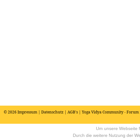
© 2026
Impressum
|
Datenschutz
|
AGB's
| Yoga Vidya Community - Forum 
Um unsere Webseite fü
Durch die weitere Nutzung der W