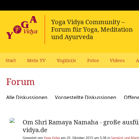
Start
Mein YV
Yogi(ni)s
Fotos
Videos
A
Forum
Alle Diskussionen
Vorgestellte Diskussionen
Offen
Meditation und Spiritualität
Sanskrit und Mantras
Om Shri Ramaya Namaha - große ausführ
Yoga Psychologie und Psychologische Yogatherapie
A
vidya.de
Ökologie, polit Engagement, soziale Verantwortung
Y
Gepostet von
Yoga Vidya
am 25. Oktober 2015 um 5:38 in
Sanskrit und Mant