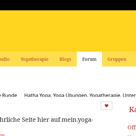
udio
Yogatherapie
Blogs
Forum
Gruppen
e Runde
Hatha Yoga, Yoga Übungen, Yogatherapie, Unter
Ayurveda
Schamanismus, Naturspiritualität und Yoga
K
liche Seite hier auf mein.yoga-
usbildungen und Seminare bei Yoga Vidya
Ernährung, Re
Of
oga Bücher, CDs, DVDs und Co - privater Verkauf
Yogaleh
ras