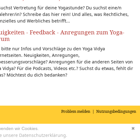
uchst Vertretung für deine Yogastunde? Du suchst eine/n
lehrer/in? Schreibe das hier rein! Und alles, was Rechtliches,
nzielles und Werbliches betrifft...
igkeiten - Feedback - Anregungen zum Yoga-
rum
 bitte nur Infos und Vorschläge zu den Yoga Vidya
rnetseiten. Neuigkeiten, Anregungen,
besserungsvorschläge? Anregungen für die anderen Seiten von
 Vidya? Für die Podcasts, Videos etc.? Suchst du etwas, fehlt dir
as? Möchtest du dich bedanken?
Problem melden
|
Nutzungsbedingungen
wenden wir Cookies.
✖
e unsere Datenschutzerklärung.