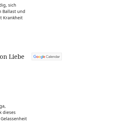
ig, sich
m Ballast und
st Krankheit
on Liebe
ga,
k dieses
 Gelassenheit