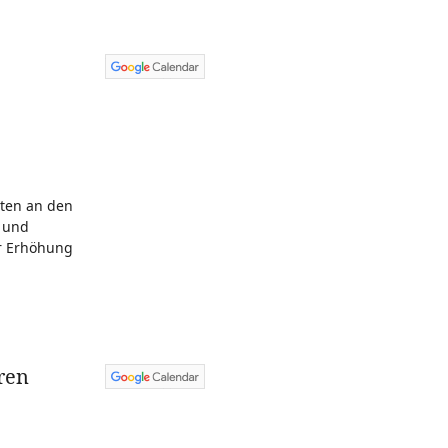
iten an den
t und
ur Erhöhung
ren