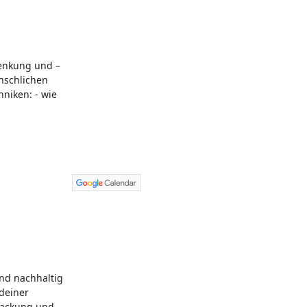
lenkung und –
enschlichen
niken: - wie
und nachhaltig
 deiner
hlackung und