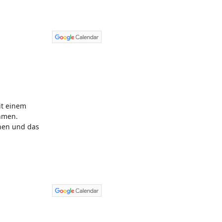
it einem
ehmen.
hen und das