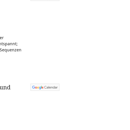
er
ntspannt;
e Sequenzen
 und