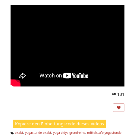
131
A
ns
ic
ht
Kopiere den Einbettungscode dieses Videos
e
n:
exakt
,
yogastunde exakt
,
yoga vidya grundreihe
,
mittelstufe-yogastunde-