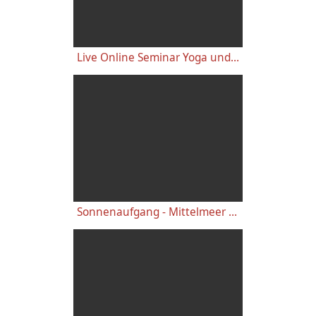
Live Online Seminar Yoga und Meditation Mittelstufe mit Karuna M. Wapke 24.04.2020 - 26.04.2020
Sonnenaufgang - Mittelmeer - Morgenpraxis in 45 Sekunden