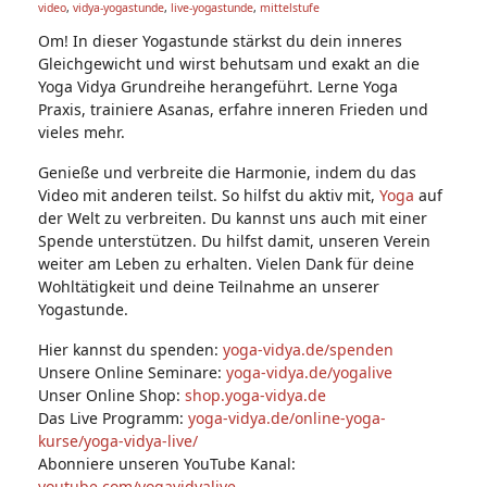
video
,
vidya-yogastunde
,
live-yogastunde
,
mittelstufe
Ta
g
Om! In dieser Yogastunde stärkst du dein inneres
s:
Gleichgewicht und wirst behutsam und exakt an die
Yoga Vidya Grundreihe herangeführt. Lerne Yoga
Praxis, trainiere Asanas, erfahre inneren Frieden und
vieles mehr.
Genieße und verbreite die Harmonie, indem du das
Video mit anderen teilst. So hilfst du aktiv mit,
Yoga
auf
der Welt zu verbreiten. Du kannst uns auch mit einer
Spende unterstützen. Du hilfst damit, unseren Verein
weiter am Leben zu erhalten. Vielen Dank für deine
Wohltätigkeit und deine Teilnahme an unserer
Yogastunde.
Hier kannst du spenden:
yoga-vidya.de/spenden
Unsere Online Seminare:
yoga-vidya.de/yogalive
Unser Online Shop:
shop.yoga-vidya.de
Das Live Programm:
yoga-vidya.de/online-yoga-
kurse/yoga-vidya-live/
Abonniere unseren YouTube Kanal:
youtube.com/yogavidyalive