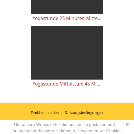
Yogastunde 25 Minuten Mittelstufe mit Mantra-Begleitung
Yogastunde Mittelstufe 45 Minuten
Problem melden
|
Nutzungsbedingungen
© 2026
Impressum
|
Datenschutz
|
AGB's
| Yoga Vidya Community -
Um unsere Webseite für Sie optimal zu gestalten und
✖
Forum für Yoga, Meditation und Ayurveda
Powered by
fortlaufend verbessern zu können, verwenden wir Cookies.