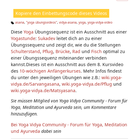
ic
ht
Kopiere den Einbettungscode dieses Videos
e
n:
asana
,
"yoga übungsvideos"
,
vidya-asana
,
yoga
,
yoga-vidya-video
Ta
Diese
Yoga
Übungssequenz ist ein Ausschnitt aus einer
g
s:
Yogastunde
:
Sukadev
leitet dich an zu einer
Übungssequenz und zeigt dir, wie du die Stellungen
Schulterstand
,
Pflug
,
Brücke
,
Rad
und
Fisch
optimal zu
einer Übungssequenz miteinander verbinden
kannst.Dieses ist ein Ausschnitt aus dem 8. Kursvideo
des
10-wöchigen Anfängerkurses
. Mehr Infos findest
du unter den jeweiligen Übungen wie z.B.:
wiki.yoga-
vidya.de/Sarvangasana
,
wiki.yoga-vidya.de/Pflug
und
wiki.yoga-vidya.de/Matsyasana
.
Sie müssen Mitglied von Yoga Vidya Community - Forum für
Yoga, Meditation und Ayurveda sein, um Kommentare
hinzuzufügen.
Bei Yoga Vidya Community - Forum für Yoga, Meditation
und Ayurveda
dabei sein