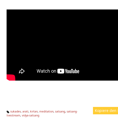
Kopiere den 
sukadev
,
arati
,
kirtan
,
meditation
,
satsang
,
satsang-
livestream
,
vidya-satsang
Ta