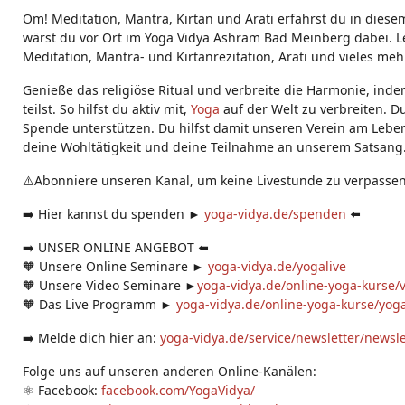
g
Om! Meditation, Mantra, Kirtan und Arati erfährst du in diese
s:
wärst du vor Ort im Yoga Vidya Ashram Bad Meinberg dabei. Le
Meditation, Mantra- und Kirtanrezitation, Arati und vieles meh
Genieße das religiöse Ritual und verbreite die Harmonie, ind
teilst. So hilfst du aktiv mit,
Yoga
auf der Welt zu verbreiten. D
Spende unterstützen. Du hilfst damit unseren Verein am Leben
deine Wohltätigkeit und deine Teilnahme an unserem Satsang
⚠️Abonniere unseren Kanal, um keine Livestunde zu verpassen
➡️ Hier kannst du spenden ►
yoga-vidya.de/spenden
⬅️
➡️ UNSER ONLINE ANGEBOT ⬅️
🧡 Unsere Online Seminare ►
yoga-vidya.de/yogalive
🧡 Unsere Video Seminare ►
yoga-vidya.de/online-yoga-kurse/
🧡 Das Live Programm ►
yoga-vidya.de/online-yoga-kurse/yoga
➡️ Melde dich hier an:
yoga-vidya.de/service/newsletter/newsl
Folge uns auf unseren anderen Online-Kanälen:
⚛️ Facebook:
facebook.com/YogaVidya/