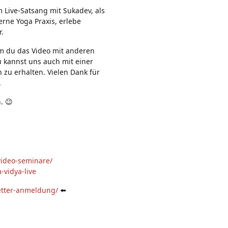
n:
m Live-Satsang mit Sukadev, als
rne Yoga Praxis, erlebe
r.
em du das Video mit anderen
u kannst uns auch mit einer
 zu erhalten. Vielen Dank für
.
. 😉
video-seminare/
-vidya-live
etter-anmeldung/
⬅️