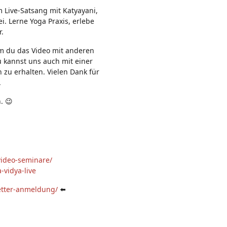
n:
m Live-Satsang mit Katyayani,
. Lerne Yoga Praxis, erlebe
r.
em du das Video mit anderen
u kannst uns auch mit einer
 zu erhalten. Vielen Dank für
.
. 😉
video-seminare/
-vidya-live
etter-anmeldung/
⬅️