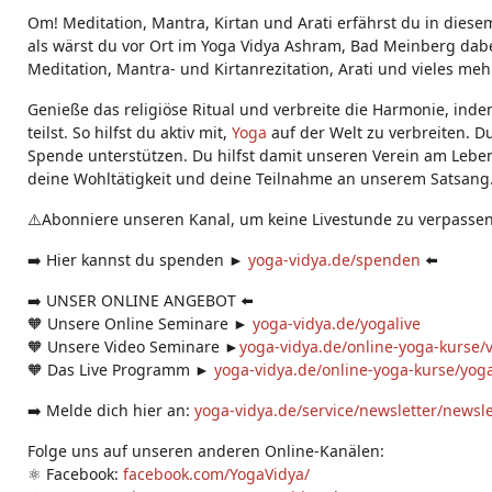
g
Om! Meditation, Mantra, Kirtan und Arati erfährst du in diese
s:
als wärst du vor Ort im Yoga Vidya Ashram, Bad Meinberg dabei
Meditation, Mantra- und Kirtanrezitation, Arati und vieles meh
Genieße das religiöse Ritual und verbreite die Harmonie, ind
teilst. So hilfst du aktiv mit,
Yoga
auf der Welt zu verbreiten. D
Spende unterstützen. Du hilfst damit unseren Verein am Leben
deine Wohltätigkeit und deine Teilnahme an unserem Satsang
⚠️Abonniere unseren Kanal, um keine Livestunde zu verpassen
➡️ Hier kannst du spenden ►
yoga-vidya.de/spenden
⬅️
➡️ UNSER ONLINE ANGEBOT ⬅️
🧡 Unsere Online Seminare ►
yoga-vidya.de/yogalive
🧡 Unsere Video Seminare ►
yoga-vidya.de/online-yoga-kurse/
🧡 Das Live Programm ►
yoga-vidya.de/online-yoga-kurse/yoga
➡️ Melde dich hier an:
yoga-vidya.de/service/newsletter/newsl
Folge uns auf unseren anderen Online-Kanälen:
⚛️ Facebook:
facebook.com/YogaVidya/