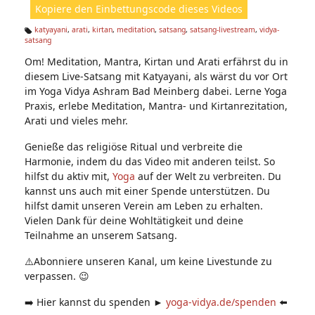
Kopiere den Einbettungscode dieses Videos
e
n:
katyayani
,
arati
,
kirtan
,
meditation
,
satsang
,
satsang-livestream
,
vidya-
satsang
Ta
g
Om! Meditation, Mantra, Kirtan und Arati erfährst du in
s:
diesem Live-Satsang mit Katyayani, als wärst du vor Ort
im Yoga Vidya Ashram Bad Meinberg dabei. Lerne Yoga
Praxis, erlebe Meditation, Mantra- und Kirtanrezitation,
Arati und vieles mehr.
Genieße das religiöse Ritual und verbreite die
Harmonie, indem du das Video mit anderen teilst. So
hilfst du aktiv mit,
Yoga
auf der Welt zu verbreiten. Du
kannst uns auch mit einer Spende unterstützen. Du
hilfst damit unseren Verein am Leben zu erhalten.
Vielen Dank für deine Wohltätigkeit und deine
Teilnahme an unserem Satsang.
⚠️Abonniere unseren Kanal, um keine Livestunde zu
verpassen. 😉
➡️ Hier kannst du spenden ►
yoga-vidya.de/spenden
⬅️