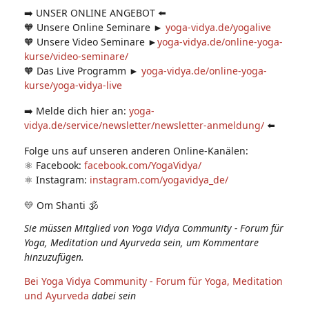
➡️ UNSER ONLINE ANGEBOT ⬅️
🧡 Unsere Online Seminare ►
yoga-vidya.de/yogalive
🧡 Unsere Video Seminare ►
yoga-vidya.de/online-yoga-
kurse/video-seminare/
🧡 Das Live Programm ►
yoga-vidya.de/online-yoga-
kurse/yoga-vidya-live
➡️ Melde dich hier an:
yoga-
vidya.de/service/newsletter/newsletter-anmeldung/
⬅️
Folge uns auf unseren anderen Online-Kanälen:
⚛️ Facebook:
facebook.com/YogaVidya/
⚛️ Instagram:
instagram.com/yogavidya_de/
💛 Om Shanti 🕉
Sie müssen Mitglied von Yoga Vidya Community - Forum für
Yoga, Meditation und Ayurveda sein, um Kommentare
hinzuzufügen.
Bei Yoga Vidya Community - Forum für Yoga, Meditation
und Ayurveda
dabei sein