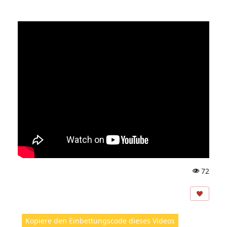
72
A
ns
ic
ht
Kopiere den Einbettungscode dieses Videos
e