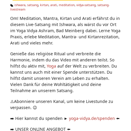
n:
ishwara
,
satsang
,
kirtan
,
arati
,
meditation
,
vidya-satsang
,
satsang-
livestream
Ta
g
Om! Meditation, Mantra, Kirtan und Arati erfährst du in
s:
diesem Live-Satsang mit Ishwara, als wärst du vor Ort
im Yoga Vidya Ashram, Bad Meinberg dabei. Lerne Yoga
Praxis, erlebe Meditation, Mantra- und Kirtanrezitation,
Arati und vieles mehr.
Genieße das religiöse Ritual und verbreite die
Harmonie, indem du das Video mit anderen teilst. So
hilfst du aktiv mit,
Yoga
auf der Welt zu verbreiten. Du
kannst uns auch mit einer Spende unterstützen. Du
hilfst damit unseren Verein am Leben zu erhalten.
Vielen Dank für deine Wohltätigkeit und deine
Teilnahme an unserem Satsang.
⚠️Abonniere unseren Kanal, um keine Livestunde zu
verpassen. 😉
➡️ Hier kannst du spenden ►
yoga-vidya.de/spenden
⬅️
➡️ UNSER ONLINE ANGEBOT ⬅️