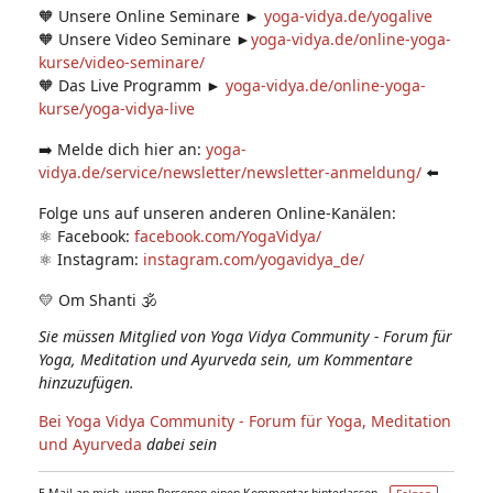
🧡 Unsere Online Seminare ►
yoga-vidya.de/yogalive
🧡 Unsere Video Seminare ►
yoga-vidya.de/online-yoga-
kurse/video-seminare/
🧡 Das Live Programm ►
yoga-vidya.de/online-yoga-
kurse/yoga-vidya-live
➡️ Melde dich hier an:
yoga-
vidya.de/service/newsletter/newsletter-anmeldung/
⬅️
Folge uns auf unseren anderen Online-Kanälen:
⚛️ Facebook:
facebook.com/YogaVidya/
⚛️ Instagram:
instagram.com/yogavidya_de/
💛 Om Shanti 🕉
Sie müssen Mitglied von Yoga Vidya Community - Forum für
Yoga, Meditation und Ayurveda sein, um Kommentare
hinzuzufügen.
Bei Yoga Vidya Community - Forum für Yoga, Meditation
und Ayurveda
dabei sein
E-Mail an mich, wenn Personen einen Kommentar hinterlassen –