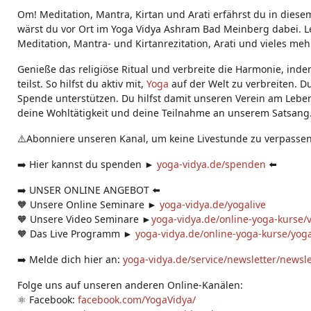
g
Om! Meditation, Mantra, Kirtan und Arati erfährst du in diese
s:
wärst du vor Ort im Yoga Vidya Ashram Bad Meinberg dabei. Le
Meditation, Mantra- und Kirtanrezitation, Arati und vieles meh
Genieße das religiöse Ritual und verbreite die Harmonie, ind
teilst. So hilfst du aktiv mit,
Yoga
auf der Welt zu verbreiten. D
Spende unterstützen. Du hilfst damit unseren Verein am Leben
deine Wohltätigkeit und deine Teilnahme an unserem Satsang
⚠️Abonniere unseren Kanal, um keine Livestunde zu verpassen
➡️ Hier kannst du spenden ►
yoga-vidya.de/spenden
⬅️
➡️ UNSER ONLINE ANGEBOT ⬅️
🧡 Unsere Online Seminare ►
yoga-vidya.de/yogalive
🧡 Unsere Video Seminare ►
yoga-vidya.de/online-yoga-kurse/
🧡 Das Live Programm ►
yoga-vidya.de/online-yoga-kurse/yoga
➡️ Melde dich hier an:
yoga-vidya.de/service/newsletter/newsl
Folge uns auf unseren anderen Online-Kanälen:
⚛️ Facebook:
facebook.com/YogaVidya/