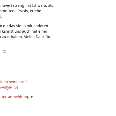
n:
m Live-Satsang mit Ishwara, als
rne Yoga Praxis, erlebe
r.
em du das Video mit anderen
u kannst uns auch mit einer
 zu erhalten. Vielen Dank für
.
. 😉
video-seminare/
-vidya-live
etter-anmeldung/
⬅️