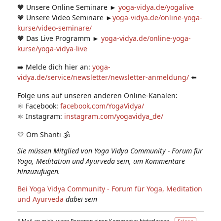
🧡 Unsere Online Seminare ►
yoga-vidya.de/yogalive
🧡 Unsere Video Seminare ►
yoga-vidya.de/online-yoga-
kurse/video-seminare/
🧡 Das Live Programm ►
yoga-vidya.de/online-yoga-
kurse/yoga-vidya-live
➡️ Melde dich hier an:
yoga-
vidya.de/service/newsletter/newsletter-anmeldung/
⬅️
Folge uns auf unseren anderen Online-Kanälen:
⚛️ Facebook:
facebook.com/YogaVidya/
⚛️ Instagram:
instagram.com/yogavidya_de/
💛 Om Shanti 🕉
Sie müssen Mitglied von Yoga Vidya Community - Forum für
Yoga, Meditation und Ayurveda sein, um Kommentare
hinzuzufügen.
Bei Yoga Vidya Community - Forum für Yoga, Meditation
und Ayurveda
dabei sein
E-Mail an mich, wenn Personen einen Kommentar hinterlassen –