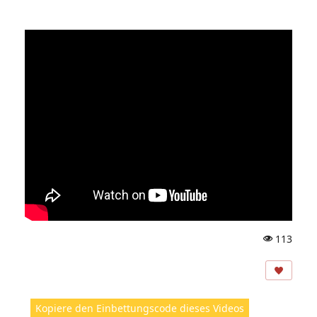
113
A
ns
ic
ht
Kopiere den Einbettungscode dieses Videos
e