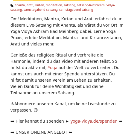
n:
ananta
,
arati
,
kirtan
,
meditation
,
satsang
,
satsang-livestream
,
vidya-
satsang
,
samstagabend-satsang
,
samstagabend satsang
Ta
g
Om! Meditation, Mantra, Kirtan und Arati erfährst du in
s:
diesem Live-Satsang mit Ananta, als wärst du vor Ort im
Yoga Vidya Ashram Bad Meinberg dabei. Lerne Yoga
Praxis, erlebe Meditation, Mantra- und Kirtanrezitation,
Arati und vieles mehr.
Genieße das religiöse Ritual und verbreite die
Harmonie, indem du das Video mit anderen teilst. So
hilfst du aktiv mit,
Yoga
auf der Welt zu verbreiten. Du
kannst uns auch mit einer Spende unterstützen. Du
hilfst damit unseren Verein am Leben zu erhalten.
Vielen Dank für deine Wohltätigkeit und deine
Teilnahme an unserem Satsang.
⚠️Abonniere unseren Kanal, um keine Livestunde zu
verpassen. 😉
➡️ Hier kannst du spenden ►
yoga-vidya.de/spenden
⬅️
➡️ UNSER ONLINE ANGEBOT ⬅️