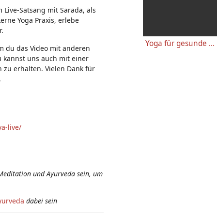
n:
m Live-Satsang mit Sarada, als
erne Yoga Praxis, erlebe
r.
Yoga für gesunde Knie - Einfache wirkungsvolle Gelenkübungen
em du das Video mit anderen
u kannst uns auch mit einer
 zu erhalten. Vielen Dank für
.
a-live/
Meditation und Ayurveda sein, um
yurveda
dabei sein