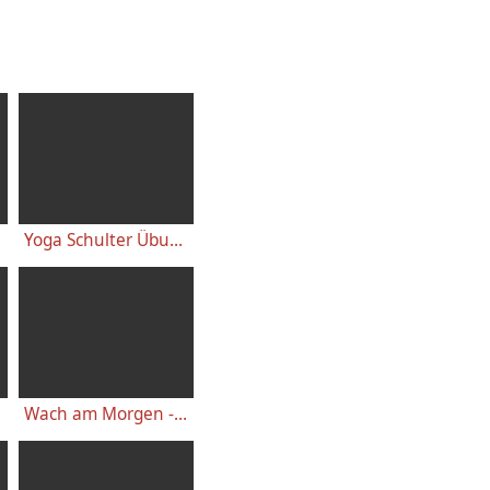
Yoga Schulter Übungen - für starke gesunde Schultern, gegen Schulterschmerzen
Wach am Morgen - 10 Minuten Yogastunde für Energie