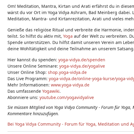
g
Om! Meditation, Mantra, Kirtan und Arati erfährst du in diese
s:
wärst du vor Ort im Yoga Vidya Ashram, Bad Meinberg dabei. L
Meditation, Mantra- und Kirtanrezitation, Arati und vieles meh
Genieße das religiöse Ritual und verbreite die Harmonie, ind
teilst. So hilfst du aktiv mit,
Yoga
auf der Welt zu verbreiten. D
Spende unterstützen. Du hilfst damit unseren Verein am Leben
deine Wohltätigkeit und deine Teilnahme an unserem Satsang
Hier kannst du spenden:
yoga-vidya.de/spenden
Unsere Online Seminare:
yoga-vidya.de/yogalive
Unser Online Shop:
shop.yoga-vidya.de
Das Live Programm:
yoga-vidya.de/online-yoga-kurse/yoga-vidy
Mehr Informationen:
www.yoga-vidya.de
Das umfassende
Yogawiki
.
Abonniere uns:
youtube.com/yogavidyalive
Sie müssen Mitglied von Yoga Vidya Community - Forum für Yoga, 
Kommentare hinzuzufügen.
Bei Yoga Vidya Community - Forum für Yoga, Meditation und A