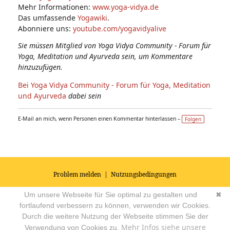
Mehr Informationen:
www.yoga-vidya.de
Das umfassende
Yogawiki
.
Abonniere uns:
youtube.com/yogavidyalive
Sie müssen Mitglied von Yoga Vidya Community - Forum für
Yoga, Meditation und Ayurveda sein, um Kommentare
hinzuzufügen.
Bei Yoga Vidya Community - Forum für Yoga, Meditation
und Ayurveda
dabei sein
E-Mail an mich, wenn Personen einen Kommentar hinterlassen –
Folgen
Problem melden
|
Nutzungsbedingungen
© 2026
Impressum
|
Datenschutz
|
AGB's
| Yoga Vidya Community -
Um unsere Webseite für Sie optimal zu gestalten und
✖
Forum für Yoga, Meditation und Ayurveda
Powered by
fortlaufend verbessern zu können, verwenden wir Cookies.
Durch die weitere Nutzung der Webseite stimmen Sie der
Mehr Infos siehe unsere
Verwendung von Cookies zu.