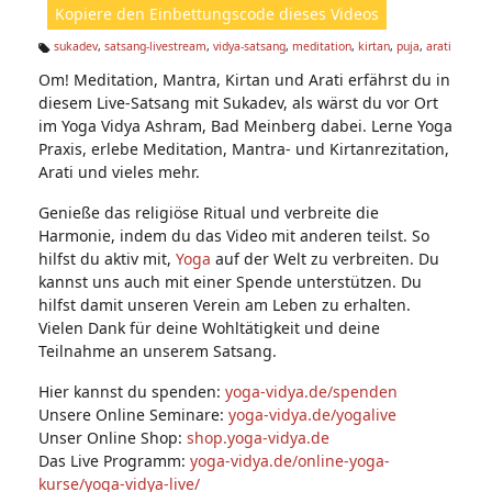
Kopiere den Einbettungscode dieses Videos
e
n:
sukadev
,
satsang-livestream
,
vidya-satsang
,
meditation
,
kirtan
,
puja
,
arati
Ta
Om! Meditation, Mantra, Kirtan und Arati erfährst du in
g
s:
diesem Live-Satsang mit Sukadev, als wärst du vor Ort
im Yoga Vidya Ashram, Bad Meinberg dabei. Lerne Yoga
Praxis, erlebe Meditation, Mantra- und Kirtanrezitation,
Arati und vieles mehr.
Genieße das religiöse Ritual und verbreite die
Harmonie, indem du das Video mit anderen teilst. So
hilfst du aktiv mit,
Yoga
auf der Welt zu verbreiten. Du
kannst uns auch mit einer Spende unterstützen. Du
hilfst damit unseren Verein am Leben zu erhalten.
Vielen Dank für deine Wohltätigkeit und deine
Teilnahme an unserem Satsang.
Hier kannst du spenden:
yoga-vidya.de/spenden
Unsere Online Seminare:
yoga-vidya.de/yogalive
Unser Online Shop:
shop.yoga-vidya.de
Das Live Programm:
yoga-vidya.de/online-yoga-
kurse/yoga-vidya-live/