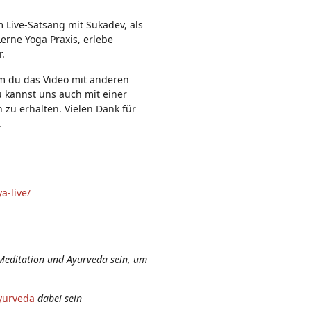
n:
m Live-Satsang mit Sukadev, als
erne Yoga Praxis, erlebe
r.
em du das Video mit anderen
u kannst uns auch mit einer
 zu erhalten. Vielen Dank für
.
a-live/
Meditation und Ayurveda sein, um
yurveda
dabei sein