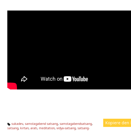
Kopiere den 
sukadev
,
samstagabend satsang
,
samstagabendsatsang
,
satsang
,
kirtan
,
arati
,
meditation
,
vidya-satsang
,
satsang-
Ta