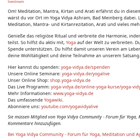
livestream
g
s:
Om! Meditation, Mantra, Kirtan und Arati erfährst du in diese
wärst du vor Ort im Yoga Vidya Ashram, Bad Meinberg dabei. L
Meditation, Mantra- und Kirtanrezitation, Arati und vieles meh
Genieße das religiöse Ritual und verbreite die Harmonie, ind
teilst. So hilfst du aktiv mit,
Yoga
auf der Welt zu verbreiten. D
Spende unterstützen. Du hilfst damit unseren Verein am Leben
deine Wohltätigkeit und deine Teilnahme an unserem Satsang
Hier kannst du spenden:
yoga-vidya.de/spenden
Unsere Online Seminare:
yoga-vidya.de/yogalive
Unser Online Shop:
shop.yoga-vidya.de
Das Live Programm:
yoga-vidya.de/online-yoga-kurse/yoga-vidy
Mehr Informationen:
www.yoga-vidya.de
Das umfassende
Yogawiki
.
Abonniere uns:
youtube.com/yogavidyalive
Sie müssen Mitglied von Yoga Vidya Community - Forum für Yoga, 
Kommentare hinzuzufügen.
Bei Yoga Vidya Community - Forum für Yoga, Meditation und A