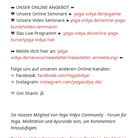
➡️ UNSER ONLINE ANGEBOT ⬅️
🧡 Unsere Online Seminare ►
yoga-vidya.de/yogalive
🧡 Unsere Video Seminare ►
yoga-vidya.de/online-yoga-
kurse/video-seminare/
🧡 Das Live Programm ►
yoga-vidya.de/online-yoga-
kurse/yoga-vidya-live
➡️ Melde dich hier an:
yoga-
vidya.de/service/newsletter/newsletter-anmeldung/
⬅️
Folge uns auf unseren anderen Online-Kanälen:
⚛️ Facebook:
facebook.com/YogaVidya/
⚛️ Instagram:
instagram.com/yogavidya_de/
💛 Om Shanti 🕉
Sie müssen Mitglied von Yoga Vidya Community - Forum für
Yoga, Meditation und Ayurveda sein, um Kommentare
hinzuzufügen.