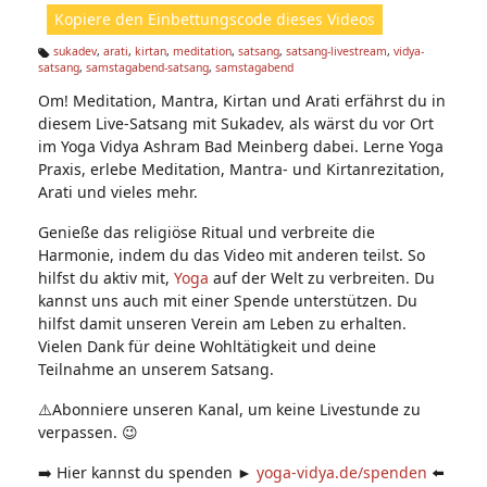
ht
Kopiere den Einbettungscode dieses Videos
e
n:
sukadev
,
arati
,
kirtan
,
meditation
,
satsang
,
satsang-livestream
,
vidya-
satsang
,
samstagabend-satsang
,
samstagabend
Ta
g
Om! Meditation, Mantra, Kirtan und Arati erfährst du in
s:
diesem Live-Satsang mit Sukadev, als wärst du vor Ort
im Yoga Vidya Ashram Bad Meinberg dabei. Lerne Yoga
Praxis, erlebe Meditation, Mantra- und Kirtanrezitation,
Arati und vieles mehr.
Genieße das religiöse Ritual und verbreite die
Harmonie, indem du das Video mit anderen teilst. So
hilfst du aktiv mit,
Yoga
auf der Welt zu verbreiten. Du
kannst uns auch mit einer Spende unterstützen. Du
hilfst damit unseren Verein am Leben zu erhalten.
Vielen Dank für deine Wohltätigkeit und deine
Teilnahme an unserem Satsang.
⚠️Abonniere unseren Kanal, um keine Livestunde zu
verpassen. 😉
➡️ Hier kannst du spenden ►
yoga-vidya.de/spenden
⬅️