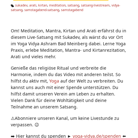
n:
sukadev
,
arati
,
kirtan
,
meditation
,
satsang
,
satsang-livestream
,
vidya-
satsang
,
samstagabend-satsang
,
samstagabend
Ta
g
s:
Om! Meditation, Mantra, Kirtan und Arati erfährst du in
diesem Live-Satsang mit Sukadev, als wärst du vor Ort
im Yoga Vidya Ashram Bad Meinberg dabei. Lerne Yoga
Praxis, erlebe Meditation, Mantra- und Kirtanrezitation,
Arati und vieles mehr.
Genieße das religiöse Ritual und verbreite die
Harmonie, indem du das Video mit anderen teilst. So
hilfst du aktiv mit,
Yoga
auf der Welt zu verbreiten. Du
kannst uns auch mit einer Spende unterstützen. Du
hilfst damit unseren Verein am Leben zu erhalten.
Vielen Dank für deine Wohltätigkeit und deine
Teilnahme an unserem Satsang.
⚠️Abonniere unseren Kanal, um keine Livestunde zu
verpassen. 😉
➡️ Hier kannst du spenden ►
yoga-vidya.de/spenden
⬅️