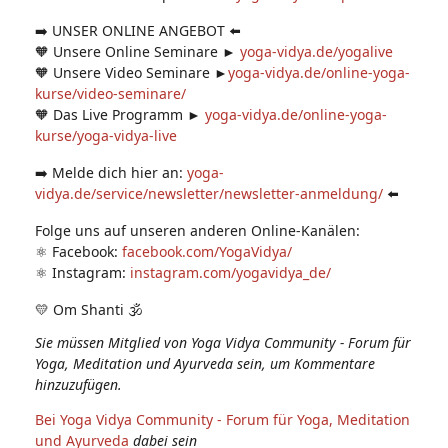
➡️ UNSER ONLINE ANGEBOT ⬅️
🧡 Unsere Online Seminare ►
yoga-vidya.de/yogalive
🧡 Unsere Video Seminare ►
yoga-vidya.de/online-yoga-
kurse/video-seminare/
🧡 Das Live Programm ►
yoga-vidya.de/online-yoga-
kurse/yoga-vidya-live
➡️ Melde dich hier an:
yoga-
vidya.de/service/newsletter/newsletter-anmeldung/
⬅️
Folge uns auf unseren anderen Online-Kanälen:
⚛️ Facebook:
facebook.com/YogaVidya/
⚛️ Instagram:
instagram.com/yogavidya_de/
💛 Om Shanti 🕉
Sie müssen Mitglied von Yoga Vidya Community - Forum für
Yoga, Meditation und Ayurveda sein, um Kommentare
hinzuzufügen.
Bei Yoga Vidya Community - Forum für Yoga, Meditation
und Ayurveda
dabei sein