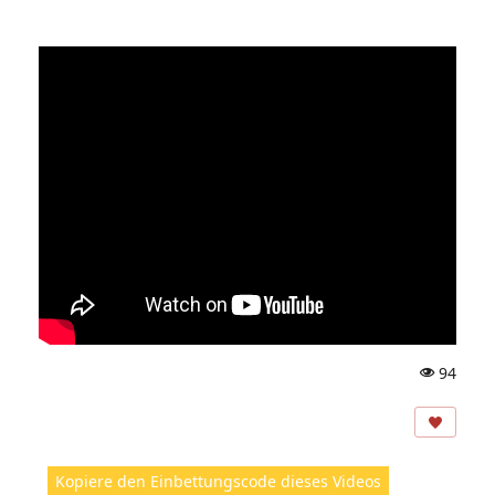
94
A
ns
ic
ht
Kopiere den Einbettungscode dieses Videos
e