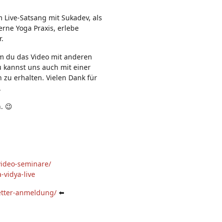
n:
m Live-Satsang mit Sukadev, als
rne Yoga Praxis, erlebe
r.
em du das Video mit anderen
u kannst uns auch mit einer
 zu erhalten. Vielen Dank für
.
. 😉
video-seminare/
-vidya-live
etter-anmeldung/
⬅️