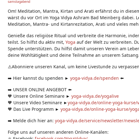
samstagabend
g
s:
Om! Meditation, Mantra, Kirtan und Arati erfährst du in diese
wärst du vor Ort im Yoga Vidya Ashram Bad Meinberg dabei. Le
Meditation, Mantra- und Kirtanrezitation, Arati und vieles meh
Genieße das religiöse Ritual und verbreite die Harmonie, ind
teilst. So hilfst du aktiv mit,
Yoga
auf der Welt zu verbreiten. D
Spende unterstützen. Du hilfst damit unseren Verein am Leben
deine Wohltätigkeit und deine Teilnahme an unserem Satsang
⚠️Abonniere unseren Kanal, um keine Livestunde zu verpassen
➡️ Hier kannst du spenden ►
yoga-vidya.de/spenden
⬅️
➡️ UNSER ONLINE ANGEBOT ⬅️
🧡 Unsere Online Seminare ►
yoga-vidya.de/yogalive
🧡 Unsere Video Seminare ►
yoga-vidya.de/online-yoga-kurse/
🧡 Das Live Programm ►
yoga-vidya.de/online-yoga-kurse/yoga
➡️ Melde dich hier an:
yoga-vidya.de/service/newsletter/newsl
Folge uns auf unseren anderen Online-Kanälen:
⚛️ Facebook:
facebook.com/YogaVidya/