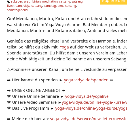
Kopiere den 
sukadev
,
arati
,
kirtan
,
meditation
,
satsang
,
satsang-
livestream
,
vidya-satsang
,
samstagabend-satsang
,
Ta
samstagabend
g
s:
Om! Meditation, Mantra, Kirtan und Arati erfährst du in diese
wärst du vor Ort im Yoga Vidya Ashram Bad Meinberg dabei. Le
Meditation, Mantra- und Kirtanrezitation, Arati und vieles meh
Genieße das religiöse Ritual und verbreite die Harmonie, ind
teilst. So hilfst du aktiv mit,
Yoga
auf der Welt zu verbreiten. D
Spende unterstützen. Du hilfst damit unseren Verein am Leben
deine Wohltätigkeit und deine Teilnahme an unserem Satsang
⚠️Abonniere unseren Kanal, um keine Livestunde zu verpassen
➡️ Hier kannst du spenden ►
yoga-vidya.de/spenden
⬅️
➡️ UNSER ONLINE ANGEBOT ⬅️
🧡 Unsere Online Seminare ►
yoga-vidya.de/yogalive
🧡 Unsere Video Seminare ►
yoga-vidya.de/online-yoga-kurse/
🧡 Das Live Programm ►
yoga-vidya.de/online-yoga-kurse/yoga
➡️ Melde dich hier an:
yoga-vidya.de/service/newsletter/newsl