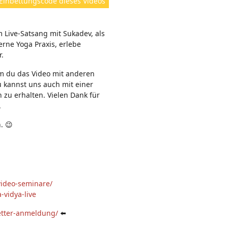
Einbettungscode dieses Videos
e
n:
m Live-Satsang mit Sukadev, als
rne Yoga Praxis, erlebe
r.
em du das Video mit anderen
u kannst uns auch mit einer
 zu erhalten. Vielen Dank für
.
. 😉
video-seminare/
-vidya-live
etter-anmeldung/
⬅️