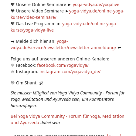
🧡 Unsere Online Seminare ►
yoga-vidya.de/yogalive
🧡 Unsere Video Seminare ►
yoga-vidya.de/online-yoga-
kurse/video-seminare/
🧡 Das Live Programm ►
yoga-vidya.de/online-yoga-
kurse/yoga-vidya-live
➡️ Melde dich hier an:
yoga-
vidya.de/service/newsletter/newsletter-anmeldung/
⬅️
Folge uns auf unseren anderen Online-Kanälen:
⚛️ Facebook:
facebook.com/YogaVidya/
⚛️ Instagram:
instagram.com/yogavidya_de/
💛 Om Shanti 🕉
Sie müssen Mitglied von Yoga Vidya Community - Forum für
Yoga, Meditation und Ayurveda sein, um Kommentare
hinzuzufügen.
Bei Yoga Vidya Community - Forum für Yoga, Meditation
und Ayurveda
dabei sein
E-Mail an mich, wenn Personen einen Kommentar hinterlassen –