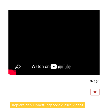
164
A
ns
ic
ht
Kopiere den Einbettungscode dieses Videos
e