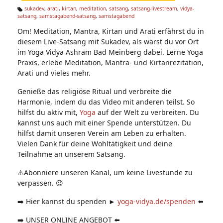
n:
sukadev
,
arati
,
kirtan
,
meditation
,
satsang
,
satsang-livestream
,
vidya-
satsang
,
samstagabend-satsang
,
samstagabend
Ta
g
Om! Meditation, Mantra, Kirtan und Arati erfährst du in
s:
diesem Live-Satsang mit Sukadev, als wärst du vor Ort
im Yoga Vidya Ashram Bad Meinberg dabei. Lerne Yoga
Praxis, erlebe Meditation, Mantra- und Kirtanrezitation,
Arati und vieles mehr.
Genieße das religiöse Ritual und verbreite die
Harmonie, indem du das Video mit anderen teilst. So
hilfst du aktiv mit,
Yoga
auf der Welt zu verbreiten. Du
kannst uns auch mit einer Spende unterstützen. Du
hilfst damit unseren Verein am Leben zu erhalten.
Vielen Dank für deine Wohltätigkeit und deine
Teilnahme an unserem Satsang.
⚠️Abonniere unseren Kanal, um keine Livestunde zu
verpassen. 😉
➡️ Hier kannst du spenden ►
yoga-vidya.de/spenden
⬅️
➡️ UNSER ONLINE ANGEBOT ⬅️