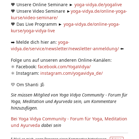
🧡 Unsere Online Seminare ►
yoga-vidya.de/yogalive
🧡 Unsere Video Seminare ►
yoga-vidya.de/online-yoga-
kurse/video-seminare/
🧡 Das Live Programm ►
yoga-vidya.de/online-yoga-
kurse/yoga-vidya-live
➡️ Melde dich hier an:
yoga-
vidya.de/service/newsletter/newsletter-anmeldung/
⬅️
Folge uns auf unseren anderen Online-Kanälen:
⚛️ Facebook:
facebook.com/YogaVidya/
⚛️ Instagram:
instagram.com/yogavidya_de/
💛 Om Shanti 🕉
Sie müssen Mitglied von Yoga Vidya Community - Forum für
Yoga, Meditation und Ayurveda sein, um Kommentare
hinzuzufügen.
Bei Yoga Vidya Community - Forum für Yoga, Meditation
und Ayurveda
dabei sein
E-Mail an mich, wenn Personen einen Kommentar hinterlassen –