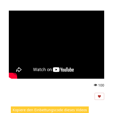
100
A
ns
ic
ht
Kopiere den Einbettungscode dieses Videos
e