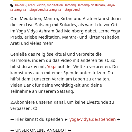
n:
sukadev
,
arati
,
kirtan
,
meditation
,
satsang
,
satsang-livestream
,
vidya-
satsang
,
samstagabend-satsang
,
samstagabend
Ta
g
Om! Meditation, Mantra, Kirtan und Arati erfährst du in
s:
diesem Live-Satsang mit Sukadev, als wärst du vor Ort
im Yoga Vidya Ashram Bad Meinberg dabei. Lerne Yoga
Praxis, erlebe Meditation, Mantra- und Kirtanrezitation,
Arati und vieles mehr.
Genieße das religiöse Ritual und verbreite die
Harmonie, indem du das Video mit anderen teilst. So
hilfst du aktiv mit,
Yoga
auf der Welt zu verbreiten. Du
kannst uns auch mit einer Spende unterstützen. Du
hilfst damit unseren Verein am Leben zu erhalten.
Vielen Dank für deine Wohltätigkeit und deine
Teilnahme an unserem Satsang.
⚠️Abonniere unseren Kanal, um keine Livestunde zu
verpassen. 😉
➡️ Hier kannst du spenden ►
yoga-vidya.de/spenden
⬅️
➡️ UNSER ONLINE ANGEBOT ⬅️