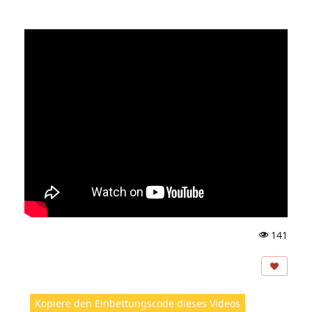
141
A
ns
ic
ht
Kopiere den Einbettungscode dieses Videos
e