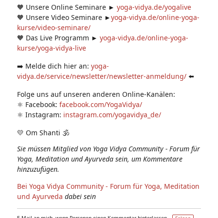
🧡 Unsere Online Seminare ►
yoga-vidya.de/yogalive
🧡 Unsere Video Seminare ►
yoga-vidya.de/online-yoga-
kurse/video-seminare/
🧡 Das Live Programm ►
yoga-vidya.de/online-yoga-
kurse/yoga-vidya-live
➡️ Melde dich hier an:
yoga-
vidya.de/service/newsletter/newsletter-anmeldung/
⬅️
Folge uns auf unseren anderen Online-Kanälen:
⚛️ Facebook:
facebook.com/YogaVidya/
⚛️ Instagram:
instagram.com/yogavidya_de/
💛 Om Shanti 🕉
Sie müssen Mitglied von Yoga Vidya Community - Forum für
Yoga, Meditation und Ayurveda sein, um Kommentare
hinzuzufügen.
Bei Yoga Vidya Community - Forum für Yoga, Meditation
und Ayurveda
dabei sein
E-Mail an mich, wenn Personen einen Kommentar hinterlassen –