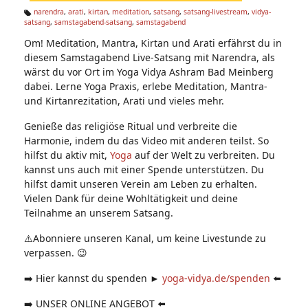
n:
narendra
,
arati
,
kirtan
,
meditation
,
satsang
,
satsang-livestream
,
vidya-
satsang
,
samstagabend-satsang
,
samstagabend
Ta
g
Om! Meditation, Mantra, Kirtan und Arati erfährst du in
s:
diesem Samstagabend Live-Satsang mit Narendra, als
wärst du vor Ort im Yoga Vidya Ashram Bad Meinberg
dabei. Lerne Yoga Praxis, erlebe Meditation, Mantra-
und Kirtanrezitation, Arati und vieles mehr.
Genieße das religiöse Ritual und verbreite die
Harmonie, indem du das Video mit anderen teilst. So
hilfst du aktiv mit,
Yoga
auf der Welt zu verbreiten. Du
kannst uns auch mit einer Spende unterstützen. Du
hilfst damit unseren Verein am Leben zu erhalten.
Vielen Dank für deine Wohltätigkeit und deine
Teilnahme an unserem Satsang.
⚠️Abonniere unseren Kanal, um keine Livestunde zu
verpassen. 😉
➡️ Hier kannst du spenden ►
yoga-vidya.de/spenden
⬅️
➡️ UNSER ONLINE ANGEBOT ⬅️