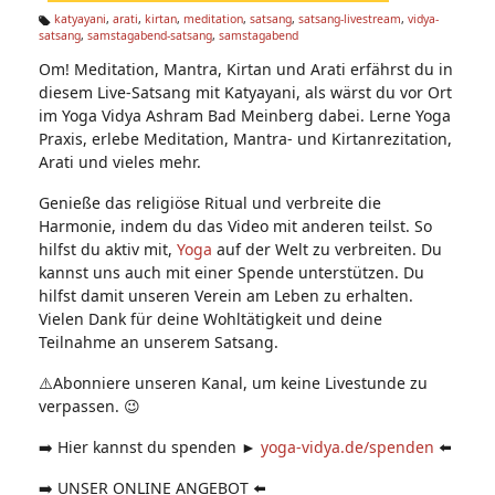
n:
katyayani
,
arati
,
kirtan
,
meditation
,
satsang
,
satsang-livestream
,
vidya-
satsang
,
samstagabend-satsang
,
samstagabend
Ta
g
Om! Meditation, Mantra, Kirtan und Arati erfährst du in
s:
diesem Live-Satsang mit Katyayani, als wärst du vor Ort
im Yoga Vidya Ashram Bad Meinberg dabei. Lerne Yoga
Praxis, erlebe Meditation, Mantra- und Kirtanrezitation,
Arati und vieles mehr.
Genieße das religiöse Ritual und verbreite die
Harmonie, indem du das Video mit anderen teilst. So
hilfst du aktiv mit,
Yoga
auf der Welt zu verbreiten. Du
kannst uns auch mit einer Spende unterstützen. Du
hilfst damit unseren Verein am Leben zu erhalten.
Vielen Dank für deine Wohltätigkeit und deine
Teilnahme an unserem Satsang.
⚠️Abonniere unseren Kanal, um keine Livestunde zu
verpassen. 😉
➡️ Hier kannst du spenden ►
yoga-vidya.de/spenden
⬅️
➡️ UNSER ONLINE ANGEBOT ⬅️