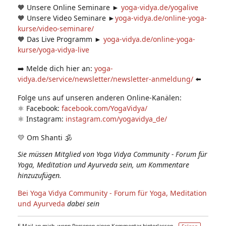
🧡 Unsere Online Seminare ►
yoga-vidya.de/yogalive
🧡 Unsere Video Seminare ►
yoga-vidya.de/online-yoga-
kurse/video-seminare/
🧡 Das Live Programm ►
yoga-vidya.de/online-yoga-
kurse/yoga-vidya-live
➡️ Melde dich hier an:
yoga-
vidya.de/service/newsletter/newsletter-anmeldung/
⬅️
Folge uns auf unseren anderen Online-Kanälen:
⚛️ Facebook:
facebook.com/YogaVidya/
⚛️ Instagram:
instagram.com/yogavidya_de/
💛 Om Shanti 🕉
Sie müssen Mitglied von Yoga Vidya Community - Forum für
Yoga, Meditation und Ayurveda sein, um Kommentare
hinzuzufügen.
Bei Yoga Vidya Community - Forum für Yoga, Meditation
und Ayurveda
dabei sein
E-Mail an mich, wenn Personen einen Kommentar hinterlassen –