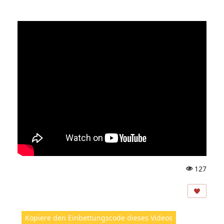
127
A
ns
ic
ht
Kopiere den Einbettungscode dieses Videos
e