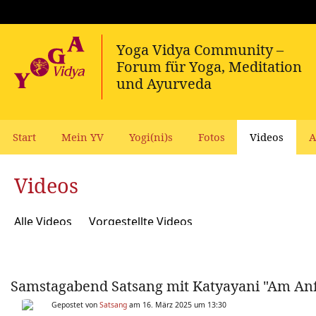
Start
Mein YV
Yogi(ni)s
Fotos
Videos
A
Videos
Alle Videos
Vorgestellte Videos
Samstagabend Satsang mit Katyayani "Am An
Gepostet von
Satsang
am 16. März 2025 um 13:30