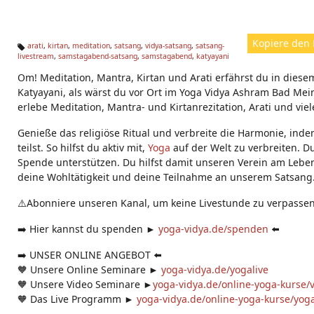
Kopiere den 
arati
,
kirtan
,
meditation
,
satsang
,
vidya-satsang
,
satsang-
livestream
,
samstagabend-satsang
,
samstagabend
,
katyayani
Ta
g
Om! Meditation, Mantra, Kirtan und Arati erfährst du in diese
s:
Katyayani, als wärst du vor Ort im Yoga Vidya Ashram Bad Mein
erlebe Meditation, Mantra- und Kirtanrezitation, Arati und vie
Genieße das religiöse Ritual und verbreite die Harmonie, ind
teilst. So hilfst du aktiv mit,
Yoga
auf der Welt zu verbreiten. D
Spende unterstützen. Du hilfst damit unseren Verein am Leben
deine Wohltätigkeit und deine Teilnahme an unserem Satsang
⚠️Abonniere unseren Kanal, um keine Livestunde zu verpassen
➡️ Hier kannst du spenden ►
yoga-vidya.de/spenden
⬅️
➡️ UNSER ONLINE ANGEBOT ⬅️
🧡 Unsere Online Seminare ►
yoga-vidya.de/yogalive
🧡 Unsere Video Seminare ►
yoga-vidya.de/online-yoga-kurse/
🧡 Das Live Programm ►
yoga-vidya.de/online-yoga-kurse/yoga