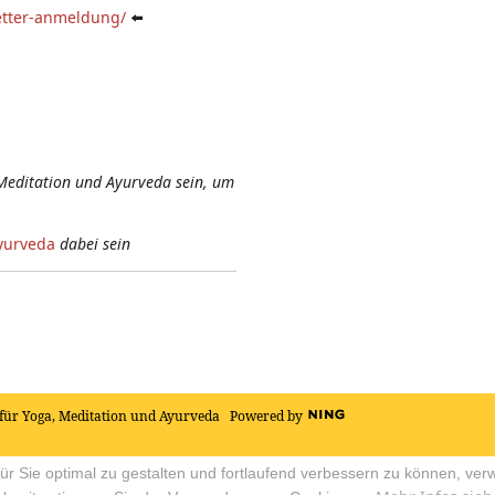
etter-anmeldung/
⬅️
Meditation und Ayurveda sein, um
yurveda
dabei sein
für Yoga, Meditation und Ayurveda
Powered by
r Sie optimal zu gestalten und fortlaufend verbessern zu können, ver