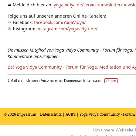
➡️ Melde dich hier an:
yoga-vidya.de/service/newsletter/newsl
Folge uns auf unseren anderen Online-Kanälen:
⚛️ Facebook:
facebook.com/YogaVidya/
⚛️ Instagram:
instagram.com/yogavidya_de/
Sie müssen Mitglied von Yoga Vidya Community - Forum für Yoga, 
Kommentare hinzuzufügen.
Bei Yoga Vidya Community - Forum für Yoga, Meditation und A
E-Mail an mich, wenn Personen einen Kommentar hinterlassen –
Folgen
© 2026
Impressum
|
Datenschutz
|
AGB's
| Yoga Vidya Community - Forum 
Um unsere Webseite fü