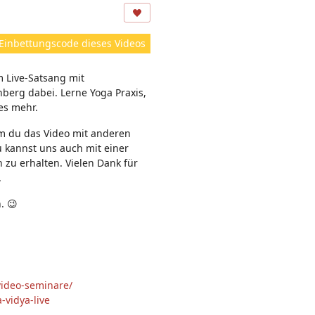
ns
ic
ht
Einbettungscode dieses Videos
e
n:
m Live-Satsang mit
berg dabei. Lerne Yoga Praxis,
les mehr.
em du das Video mit anderen
u kannst uns auch mit einer
 zu erhalten. Vielen Dank für
.
. 😉
video-seminare/
-vidya-live