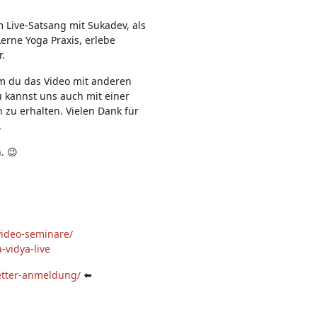
n:
m Live-Satsang mit Sukadev, als
erne Yoga Praxis, erlebe
r.
em du das Video mit anderen
u kannst uns auch mit einer
 zu erhalten. Vielen Dank für
.
. 😉
video-seminare/
-vidya-live
etter-anmeldung/
⬅️