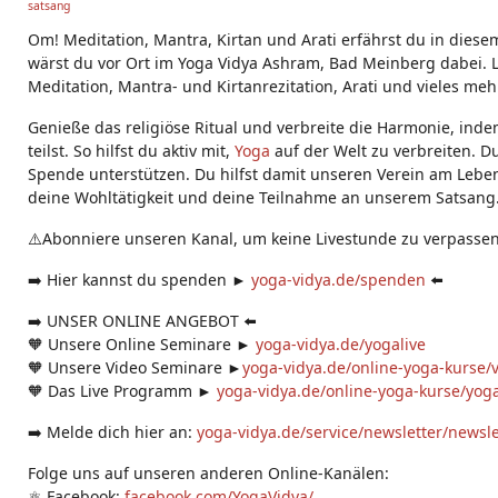
satsang
g
s:
Om! Meditation, Mantra, Kirtan und Arati erfährst du in diese
wärst du vor Ort im Yoga Vidya Ashram, Bad Meinberg dabei. L
Meditation, Mantra- und Kirtanrezitation, Arati und vieles meh
Genieße das religiöse Ritual und verbreite die Harmonie, ind
teilst. So hilfst du aktiv mit,
Yoga
auf der Welt zu verbreiten. D
Spende unterstützen. Du hilfst damit unseren Verein am Leben
deine Wohltätigkeit und deine Teilnahme an unserem Satsang
⚠️Abonniere unseren Kanal, um keine Livestunde zu verpassen
➡️ Hier kannst du spenden ►
yoga-vidya.de/spenden
⬅️
➡️ UNSER ONLINE ANGEBOT ⬅️
🧡 Unsere Online Seminare ►
yoga-vidya.de/yogalive
🧡 Unsere Video Seminare ►
yoga-vidya.de/online-yoga-kurse/
🧡 Das Live Programm ►
yoga-vidya.de/online-yoga-kurse/yoga
➡️ Melde dich hier an:
yoga-vidya.de/service/newsletter/newsl
Folge uns auf unseren anderen Online-Kanälen:
⚛️ Facebook:
facebook.com/YogaVidya/