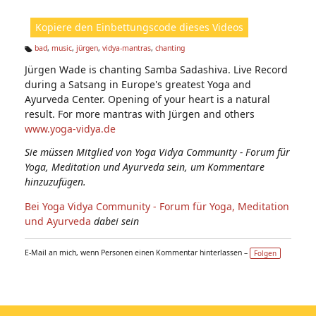
ic
ht
Kopiere den Einbettungscode dieses Videos
e
n:
bad
,
music
,
jürgen
,
vidya-mantras
,
chanting
Ta
Jürgen Wade is chanting Samba Sadashiva. Live Record
g
s:
during a Satsang in Europe's greatest Yoga and
Ayurveda Center. Opening of your heart is a natural
result. For more mantras with Jürgen and others
www.yoga-vidya.de
Sie müssen Mitglied von Yoga Vidya Community - Forum für
Yoga, Meditation und Ayurveda sein, um Kommentare
hinzuzufügen.
Bei Yoga Vidya Community - Forum für Yoga, Meditation
und Ayurveda
dabei sein
E-Mail an mich, wenn Personen einen Kommentar hinterlassen –
Folgen