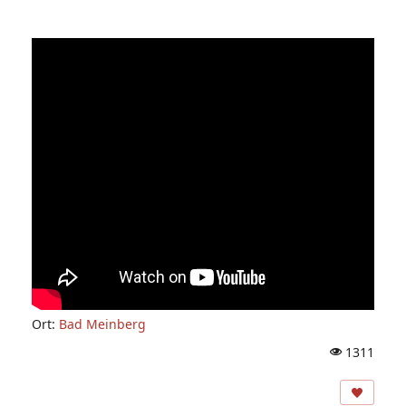
Ort:
Bad Meinberg
1311
A
ns