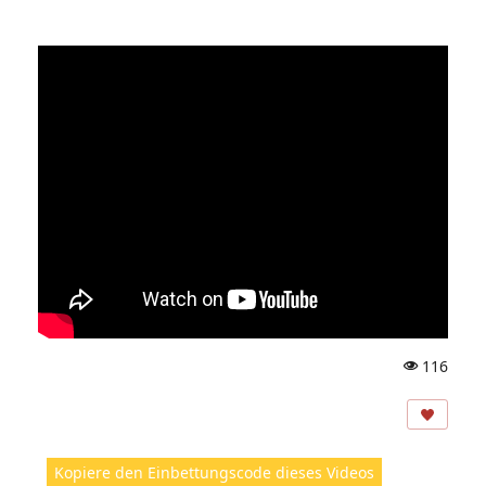
116
A
ns
ic
ht
Kopiere den Einbettungscode dieses Videos
e