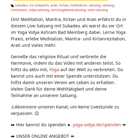
n:
sukadev
,
ira schepetin
,
arati
,
kirtan
,
meditation
,
satsang
,
satsang-
livestream
,
vidya-satsang
,
samstagabend-satsang
,
oster-satsang
Ta
g
Om! Meditation, Mantra, Kirtan und Arati erfährst du in
s:
diesem Live-Satsang mit Sukadev, als wärst du vor Ort
im Yoga Vidya Ashram Bad Meinberg dabei. Lerne Yoga
Praxis, erlebe Meditation, Mantra- und Kirtanrezitation,
Arati und vieles mehr.
Genieße das religiöse Ritual und verbreite die
Harmonie, indem du das Video mit anderen teilst. So
hilfst du aktiv mit,
Yoga
auf der Welt zu verbreiten. Du
kannst uns auch mit einer Spende unterstützen. Du
hilfst damit unseren Verein am Leben zu erhalten.
Vielen Dank für deine Wohltätigkeit und deine
Teilnahme an unserem Satsang.
⚠️Abonniere unseren Kanal, um keine Livestunde zu
verpassen. 😉
➡️ Hier kannst du spenden ►
yoga-vidya.de/spenden
⬅️
➡️ UNSER ONLINE ANGEBOT ⬅️