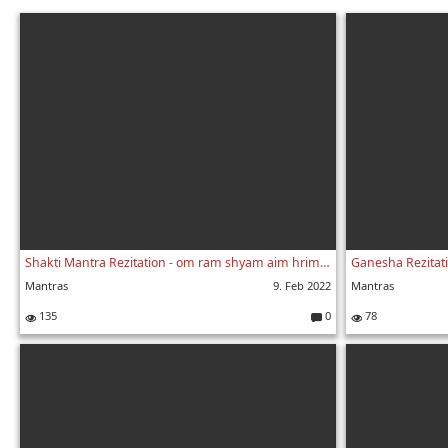
Shakti Mantra Rezitation - om ram shyam aim hrim shrim klim mit Sukadev - Yoga Vidya Ashram
Mantras
9. Feb 2022
Mantras
135
0
78
K
o
m
m
e
nt
ar
e: