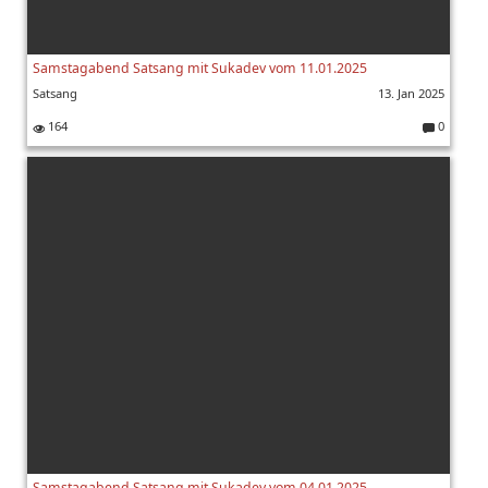
Samstagabend Satsang mit Sukadev vom 11.01.2025
Satsang
13. Jan 2025
164
0
K
o
m
m
e
nt
ar
e:
Samstagabend Satsang mit Sukadev vom 04.01.2025