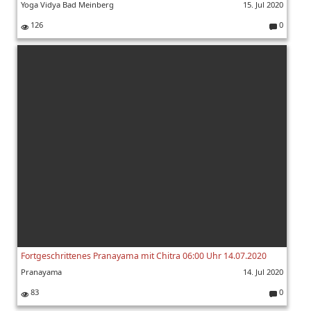
Yoga Vidya Bad Meinberg
15. Jul 2020
126
0
K
o
m
m
e
nt
ar
e:
Fortgeschrittenes Pranayama mit Chitra 06:00 Uhr 14.07.2020
Pranayama
14. Jul 2020
83
0
K