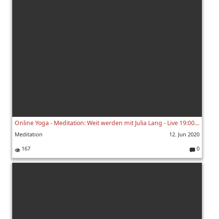
e
nt
ar
e:
Online Yoga - Meditation: Weit werden mit Julia Lang - Live 19:00 Uhr 11.06.2020
Meditation
12. Jun 2020
167
0
K
o
m
m
e
nt
ar
e: