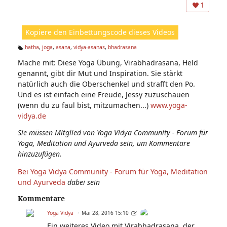
ns
1
ic
ht
Kopiere den Einbettungscode dieses Videos
e
n:
hatha
,
joga
,
asana
,
vidya-asanas
,
bhadrasana
Ta
Mache mit: Diese Yoga Übung, Virabhadrasana, Held
g
s:
genannt, gibt dir Mut und Inspiration. Sie stärkt
natürlich auch die Oberschenkel und strafft den Po.
Und es ist einfach eine Freude, Jessy zuzuschauen
(wenn du zu faul bist, mitzumachen...)
www.yoga-
vidya.de
Sie müssen Mitglied von Yoga Vidya Community - Forum für
Yoga, Meditation und Ayurveda sein, um Kommentare
hinzuzufügen.
Bei Yoga Vidya Community - Forum für Yoga, Meditation
und Ayurveda
dabei sein
Kommentare
Yoga Vidya
Mai 28, 2016 15:10
Ein weiteres Video mit Virabhadrasana, der