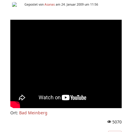
Gepostet von
Asanas
am 24. Januar 2009 um 11:56
Ort:
Bad Meinberg
5070
A