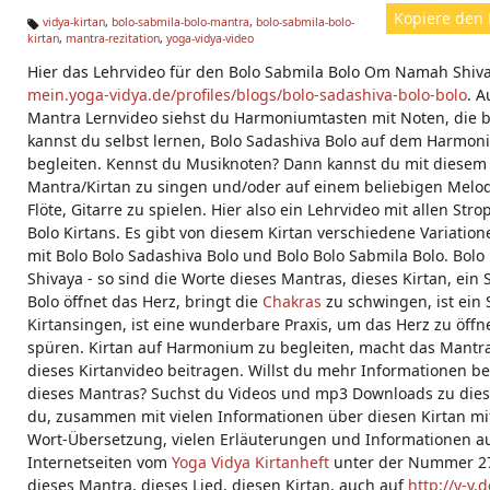
Kopiere den 
vidya-kirtan
,
bolo-sabmila-bolo-mantra
,
bolo-sabmila-bolo-
kirtan
,
mantra-rezitation
,
yoga-vidya-video
Ta
g
Hier das Lehrvideo für den Bolo Sabmila Bolo Om Namah Shivay
s:
mein.yoga-vidya.de/profiles/blogs/bolo-sadashiva-bolo-bolo
. A
Mantra Lernvideo siehst du Harmoniumtasten mit Noten, die 
kannst du selbst lernen, Bolo Sadashiva Bolo auf dem Harmon
begleiten. Kennst du Musiknoten? Dann kannst du mit diesem 
Mantra/Kirtan zu singen und/oder auf einem beliebigen Melo
Flöte, Gitarre zu spielen. Hier also ein Lehrvideo mit allen St
Bolo Kirtans. Es gibt von diesem Kirtan verschiedene Variation
mit Bolo Bolo Sadashiva Bolo und Bolo Bolo Sabmila Bolo. Bol
Shivaya - so sind die Worte dieses Mantras, dieses Kirtan, ein 
Bolo öffnet das Herz, bringt die
Chakras
zu schwingen, ist ein 
Kirtansingen, ist eine wunderbare Praxis, um das Herz zu öffn
spüren. Kirtan auf Harmonium zu begleiten, macht das Mantra
dieses Kirtanvideo beitragen. Willst du mehr Informationen
dieses Mantras? Suchst du Videos und mp3 Downloads zu dies
du, zusammen mit vielen Informationen über diesen Kirtan mit
Wort-Übersetzung, vielen Erläuterungen und Informationen 
Internetseiten vom
Yoga Vidya Kirtanheft
unter der Nummer 270
dieses Mantra, dieses Lied, diesen Kirtan, auch auf
http://y-v.