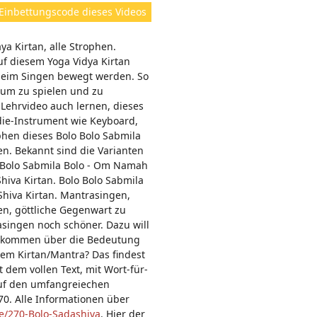
ht
Einbettungscode dieses Videos
e
n:
a Kirtan, alle Strophen.
uf diesem Yoga Vidya Kirtan
beim Singen bewegt werden. So
ium zu spielen und zu
Lehrvideo auch lernen, dieses
die-Instrument wie Keyboard,
rophen dieses Bolo Bolo Sabmila
en. Bekannt sind die Varianten
o Bolo Sabmila Bolo - Om Namah
Shiva Kirtan. Bolo Bolo Sabmila
Shiva Kirtan. Mantrasingen,
en, göttliche Gegenwart zu
singen noch schöner. Dazu will
 bekommen über die Bedeutung
em Kirtan/Mantra? Das findest
 dem vollen Text, mit Wort-für-
auf den umfangreiechen
. Alle Informationen über
de/270-Bolo-Sadashiva
. Hier der