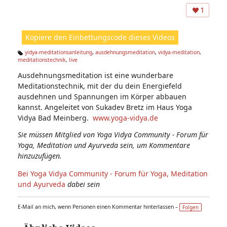
ns
1
ic
ht
Kopiere den Einbettungscode dieses Videos
e
n:
yidya-meditationsanleitung
,
ausdehnungsmeditation
,
vidya-meditation
,
meditationstechnik
,
live
Ta
g
Ausdehnungsmeditation ist eine wunderbare
s:
Meditationstechnik, mit der du dein Energiefeld
ausdehnen und Spannungen im Körper abbauen
kannst. Angeleitet von Sukadev Bretz im Haus Yoga
Vidya Bad Meinberg.
www.yoga-vidya.de
Sie müssen Mitglied von Yoga Vidya Community - Forum für
Yoga, Meditation und Ayurveda sein, um Kommentare
hinzuzufügen.
Bei Yoga Vidya Community - Forum für Yoga, Meditation
und Ayurveda
dabei sein
E-Mail an mich, wenn Personen einen Kommentar hinterlassen –
Folgen