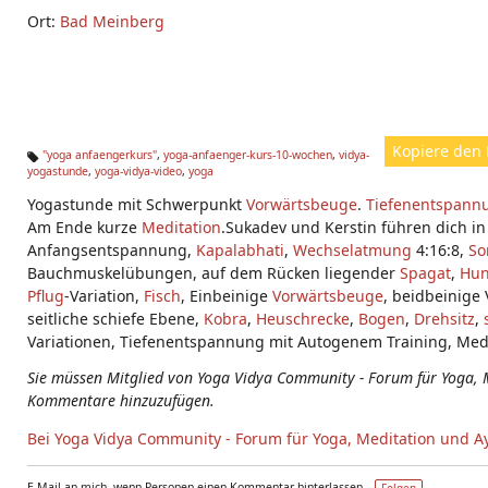
Ort:
Bad Meinberg
Kopiere den 
"yoga anfaengerkurs"
,
yoga-anfaenger-kurs-10-wochen
,
vidya-
yogastunde
,
yoga-vidya-video
,
yoga
Ta
g
Yogastunde mit Schwerpunkt
Vorwärtsbeuge
.
Tiefenentspann
s:
Am Ende kurze
Meditation
.Sukadev und Kerstin führen dich i
Anfangsentspannung,
Kapalabhati
,
Wechselatmung
4:16:8,
So
Bauchmuskelübungen, auf dem Rücken liegender
Spagat
,
Hu
Pflug
-Variation,
Fisch
, Einbeinige
Vorwärtsbeuge
, beidbeinige
seitliche schiefe Ebene,
Kobra
,
Heuschrecke
,
Bogen
,
Drehsitz
,
Variationen, Tiefenentspannung mit Autogenem Training, Medi
Sie müssen Mitglied von Yoga Vidya Community - Forum für Yoga, 
Kommentare hinzuzufügen.
Bei Yoga Vidya Community - Forum für Yoga, Meditation und A
E-Mail an mich, wenn Personen einen Kommentar hinterlassen –