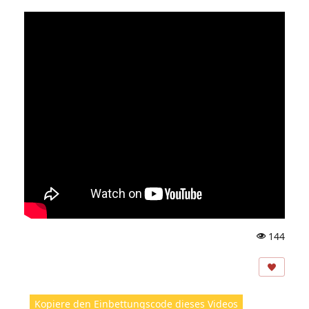
144
A
ns
ic
ht
Kopiere den Einbettungscode dieses Videos
e