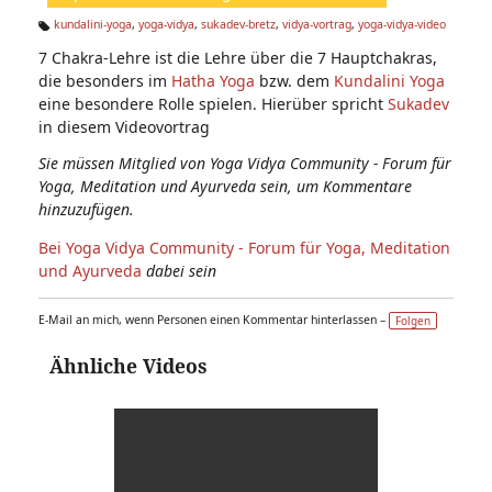
n:
kundalini-yoga
,
yoga-vidya
,
sukadev-bretz
,
vidya-vortrag
,
yoga-vidya-video
Ta
7 Chakra-Lehre ist die Lehre über die 7 Hauptchakras,
g
s:
die besonders im
Hatha Yoga
bzw. dem
Kundalini Yoga
eine besondere Rolle spielen. Hierüber spricht
Sukadev
in diesem Videovortrag
Sie müssen Mitglied von Yoga Vidya Community - Forum für
Yoga, Meditation und Ayurveda sein, um Kommentare
hinzuzufügen.
Bei Yoga Vidya Community - Forum für Yoga, Meditation
und Ayurveda
dabei sein
E-Mail an mich, wenn Personen einen Kommentar hinterlassen –
Folgen
Ähnliche Videos