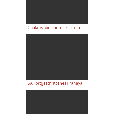
Chakras, die Energiezentren - YVS091
5A Fortgeschrittenes Pranayama - Kursvideo: Kundalini Erweckung, Bhastrika, Chakra Mudraleiter