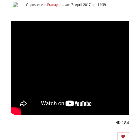
Gepostet von
Pranayama
am 7. April 2017 um 14:39
184
A
ns