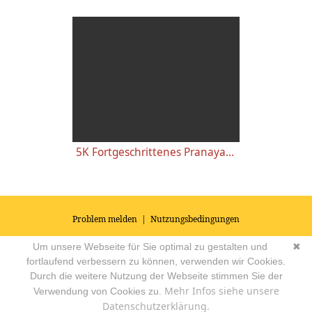
5K Fortgeschrittenes Pranayama - Sushumna Aktivierungsatem, Aktivierung der Chakras, Übungsanleitung
Problem melden
|
Nutzungsbedingungen
© 2026
Impressum
|
Datenschutz
|
AGB's
| Yoga Vidya Community -
Um unsere Webseite für Sie optimal zu gestalten und
✖
Forum für Yoga, Meditation und Ayurveda
Powered by
fortlaufend verbessern zu können, verwenden wir Cookies.
Durch die weitere Nutzung der Webseite stimmen Sie der
Mehr Infos siehe unsere
Verwendung von Cookies zu.
Datenschutzerklärung.