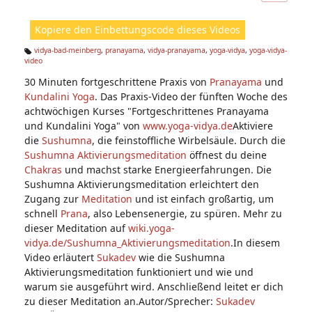
ic
ht
Kopiere den Einbettungscode dieses Videos
e
n:
vidya-bad-meinberg
,
pranayama
,
vidya-pranayama
,
yoga-vidya
,
yoga-vidya-
video
Ta
g
30 Minuten fortgeschrittene Praxis von
Pranayama
und
s:
Kundalini Yoga
. Das Praxis-Video der fünften Woche des
achtwöchigen Kurses "Fortgeschrittenes Pranayama
und Kundalini Yoga" von
www.yoga-vidya.de
Aktiviere
die
Sushumna
, die feinstoffliche Wirbelsäule. Durch die
Sushumna Aktivierungsmeditation
öffnest du deine
Chakras
und machst starke Energieerfahrungen. Die
Sushumna Aktivierungsmeditation erleichtert den
Zugang zur
Meditation
und ist einfach großartig, um
schnell
Prana
, also Lebensenergie, zu spüren. Mehr zu
dieser Meditation auf
wiki.yoga-
vidya.de/Sushumna_Aktivierungsmeditation
.In diesem
Video erläutert
Sukadev
wie die Sushumna
Aktivierungsmeditation funktioniert und wie und
warum sie ausgeführt wird. Anschließend leitet er dich
zu dieser Meditation an.Autor/Sprecher:
Sukadev