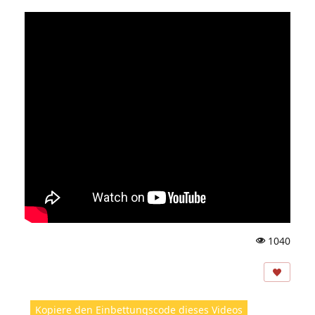
1040
A
ns
ic
ht
Kopiere den Einbettungscode dieses Videos
e