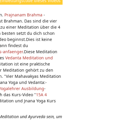
Einbettungscode dieses Videos
e
n:
an.
Prajnanam Brahma
-
t Brahman. Das sind die vier
 zu einer Meditation über die 4
 besten setzt du dich schon
deo beginnst.Dies ist keine
ann findest du
s-anfaenger
.Diese Meditation
des
Vedanta Meditation und
tation ist eine praktische
r Meditation gehört zu den
n. "Vier Mahavakyas Meditation
nana Yoga und Vedanta:-
Yogalehrer Ausbildung
-
ch das Kurs-Video "
15A 4
itation und Jnana Yoga Kurs
Meditation und Ayurveda sein, um