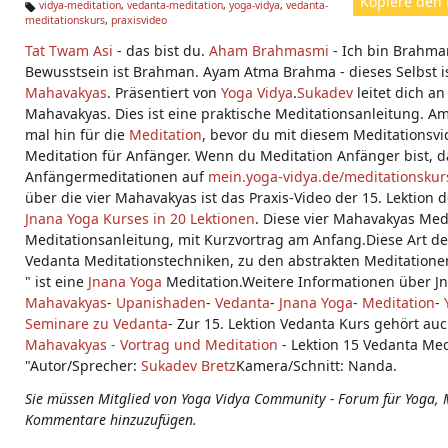
Kopiere den 
vidya-meditation
,
vedanta-meditation
,
yoga-vidya
,
vedanta-
meditationskurs
,
praxisvideo
Ta
g
Tat Twam Asi
- das bist du.
Aham Brahmasmi
- Ich bin Brahm
s:
Bewusstsein ist Brahman. Ayam Atma Brahma - dieses Selbst is
Mahavakyas
. Präsentiert von
Yoga Vidya
.
Sukadev
leitet dich an
Mahavakyas. Dies ist eine praktische Meditationsanleitung. Am
mal hin für die
Meditation
, bevor du mit diesem Meditationsvi
Meditation für Anfänger. Wenn du Meditation Anfänger bist, d
Anfängermeditationen auf
mein.yoga-vidya.de/meditationskur
über die vier Mahavakyas ist das Praxis-Video der 15. Lektion 
Jnana Yoga Kurses in 20 Lektionen
. Diese vier Mahavakyas Medi
Meditationsanleitung, mit Kurzvortrag am Anfang.Diese Art de
Vedanta Meditationstechniken, zu den abstrakten Meditatione
" ist eine
Jnana Yoga
Meditation.Weitere Informationen über J
Mahavakyas
-
Upanishaden
-
Vedanta
-
Jnana Yoga
-
Meditation
-
Seminare zu Vedanta
- Zur 15. Lektion Vedanta Kurs gehört au
Mahavakyas - Vortrag und Meditation
- Lektion 15 Vedanta Med
"Autor/Sprecher:
Sukadev Bretz
Kamera/Schnitt: Nanda.
Sie müssen Mitglied von Yoga Vidya Community - Forum für Yoga, 
Kommentare hinzuzufügen.