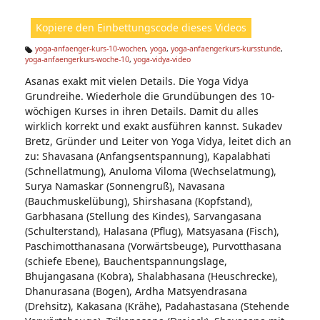
ic
ht
Kopiere den Einbettungscode dieses Videos
e
n:
yoga-anfaenger-kurs-10-wochen
,
yoga
,
yoga-anfaengerkurs-kursstunde
,
yoga-anfaengerkurs-woche-10
,
yoga-vidya-video
Ta
g
Asanas exakt mit vielen Details. Die Yoga Vidya
s:
Grundreihe. Wiederhole die Grundübungen des 10-
wöchigen Kurses in ihren Details. Damit du alles
wirklich korrekt und exakt ausführen kannst. Sukadev
Bretz, Gründer und Leiter von Yoga Vidya, leitet dich an
zu: Shavasana (Anfangsentspannung), Kapalabhati
(Schnellatmung), Anuloma Viloma (Wechselatmung),
Surya Namaskar (Sonnengruß), Navasana
(Bauchmuskelübung), Shirshasana (Kopfstand),
Garbhasana (Stellung des Kindes), Sarvangasana
(Schulterstand), Halasana (Pflug), Matsyasana (Fisch),
Paschimotthanasana (Vorwärtsbeuge), Purvotthasana
(schiefe Ebene), Bauchentspannungslage,
Bhujangasana (Kobra), Shalabhasana (Heuschrecke),
Dhanurasana (Bogen), Ardha Matsyendrasana
(Drehsitz), Kakasana (Krähe), Padahastasana (Stehende