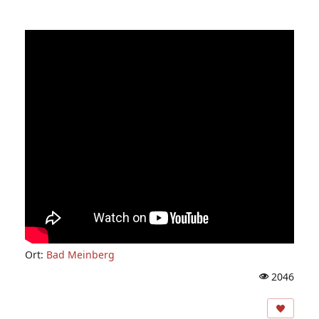
Ort:
Bad Meinberg
2046
A
ns