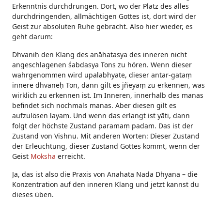
Erkenntnis durchdrungen. Dort, wo der Platz des alles
durchdringenden, allmächtigen Gottes ist, dort wird der
Geist zur absoluten Ruhe gebracht. Also hier wieder, es
geht darum:
Dhvaniḥ den Klang des anāhatasya des inneren nicht
angeschlagenen śabdasya Tons zu hören. Wenn dieser
wahrgenommen wird upalabhyate, dieser antar-gataṃ
innere dhvaneḥ Ton, dann gilt es jñeyaṃ zu erkennen, was
wirklich zu erkennen ist. Im Inneren, innerhalb des manas
befindet sich nochmals manas. Aber diesen gilt es
aufzulösen layaṃ. Und wenn das erlangt ist yāti, dann
folgt der höchste Zustand paramaṃ padam. Das ist der
Zustand von Vishnu. Mit anderen Worten: Dieser Zustand
der Erleuchtung, dieser Zustand Gottes kommt, wenn der
Geist
Moksha
erreicht.
Ja, das ist also die Praxis von Anahata Nada Dhyana – die
Konzentration auf den inneren Klang und jetzt kannst du
dieses üben.