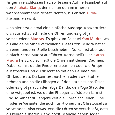
Fingern verschlossen hat, sollte seine Aufmerksamkeit auf
den
Anahata-Klang
, der sich an den im inneren
wahrgenommenen richtet, richten, bis er den
Turya
-
Zustand erreicht.
Also hier erst einmal eine einfache Aussage. Konzentriere
dich zunächst, schließe die Ohren und es gibt ja
verschiedene
Mudras
. Es gibt zum Beispiel
Yoni Mudra
, wo
du alle deine Sinne verschließt. Dieses Yoni Mudra hat er
an einer anderen Stelle beschrieben. Du kannst aber auch
einfach Karna Mudra ausführen. Karna heißt Ohr,
Karna
Mudra
heißt, du schließt die Ohren mit deinen Daumen.
Dabei kannst du die Finger entspannen oder die Finger
ausstrecken und du drückst so mit den Daumen die
Ohrknöpfe zu. Du könntest auch ein oder zwei Stühle
nehmen und so die Ellbogen auf den Stuhlsitz abstützen
oder es gibt ja auch den Yoga Danda, den Yoga Stab, der
eine Astgabel ist, wo du die Ellbogen aufstützen kannst
und so kannst du längere Zeit die Ohren schließen. Eine
moderne Variante, die auch funktioniert, ist Ohrstöpsel zu
verwenden. Also etwas, was die Ohren so verschließt, dass
du keinen äußeren Klang hörst. Manche haben sogar