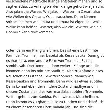
verschiedene machtvolle Klänge entstehen mahān und so
sagt er ādau: zu Anfang werden Klänge gehört wie jaladhi.
Also jala ist ja Wasser. Wie jaladhi Wasser im Ozean, also
wie Wellen des Ozeans, Ozeanrauschen. Dann können
solche kommen wie jīmūta und jīmūta ist eigentlich Wolke.
Wolke kann heißen Gewitter, also wie ein Gewitter, wie ein
Donnern kann dort kommen.
Oder dann ein Klang wie bherī. Das ist eine bestimmte
Form der Trommel, hier besetzt als Kesselpauke. Dann gibt
es jharjhara, eine andere Form von Trommel. Es folgt
sambhavāḥ. Dort kommen dann weitere Klänge und die
kommen dann ins mittlere Stadium. Also zu Anfang dieses
Rauschen des Ozeans, Gewitterdonnern, danach wie
Kesselpauken und Trommeln. Dann wird es etwas subtiler.
Dann kommt eben der mittlere Zustand madhye und in
diesem Zustand sind es wie mardala, subtilere Trommeln.
Weiter geht es zum śaṅkha. Es ist wie das Muschelhorn.
Dann kommt es zu ghaṇṭā, also zu Glocken und schließlich
zu einem besonderen Horn: kāhala-jāḥ. Das sind die