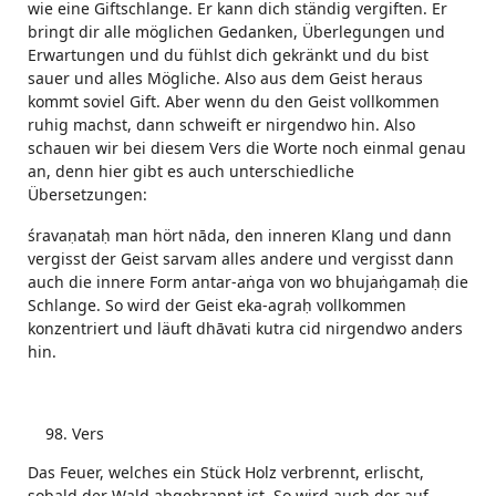
wie eine Giftschlange. Er kann dich ständig vergiften. Er
bringt dir alle möglichen Gedanken, Überlegungen und
Erwartungen und du fühlst dich gekränkt und du bist
sauer und alles Mögliche. Also aus dem Geist heraus
kommt soviel Gift. Aber wenn du den Geist vollkommen
ruhig machst, dann schweift er nirgendwo hin. Also
schauen wir bei diesem Vers die Worte noch einmal genau
an, denn hier gibt es auch unterschiedliche
Übersetzungen:
śravaṇataḥ man hört nāda, den inneren Klang und dann
vergisst der Geist sarvam alles andere und vergisst dann
auch die innere Form antar-aṅga von wo bhujaṅgamaḥ die
Schlange. So wird der Geist eka-agraḥ vollkommen
konzentriert und läuft dhāvati kutra cid nirgendwo anders
hin.
Vers
Das Feuer, welches ein Stück Holz verbrennt, erlischt,
sobald der Wald abgebrannt ist. So wird auch der auf