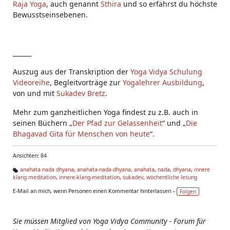
Raja Yoga
, auch genannt
Sthira
und so erfährst du höchste
Bewusstseinsebenen.
______
Auszug aus der Transkription der
Yoga Vidya Schulung
Videoreihe
, Begleitvorträge zur
Yogalehrer Ausbildung
,
von und mit
Sukadev Bretz
.
Mehr zum ganzheitlichen Yoga findest zu z.B. auch in
seinen Büchern „
Der Pfad zur Gelassenheit
“ und „
Die
Bhagavad Gita für Menschen von heute
“.
Ansichten: 84
anahata nada dhyana
,
anahata-nada-dhyana
,
anahata
,
nada
,
dhyana
,
innere
klang meditation
,
innere-klang-meditation
,
sukadev
,
wöchentliche lesung
Ta
g
E-Mail an mich, wenn Personen einen Kommentar hinterlassen –
Folgen
s:
Sie müssen Mitglied von Yoga Vidya Community - Forum für