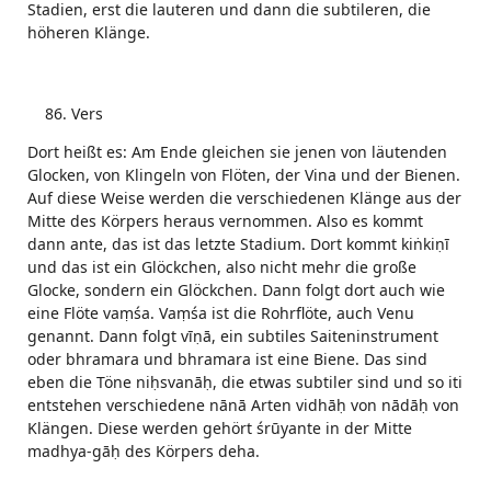
Stadien, erst die lauteren und dann die subtileren, die
höheren Klänge.
Vers
Dort heißt es: Am Ende gleichen sie jenen von läutenden
Glocken, von Klingeln von Flöten, der Vina und der Bienen.
Auf diese Weise werden die verschiedenen Klänge aus der
Mitte des Körpers heraus vernommen. Also es kommt
dann ante, das ist das letzte Stadium. Dort kommt kiṅkiṇī
und das ist ein Glöckchen, also nicht mehr die große
Glocke, sondern ein Glöckchen. Dann folgt dort auch wie
eine Flöte vaṃśa. Vaṃśa ist die Rohrflöte, auch Venu
genannt. Dann folgt vīṇā, ein subtiles Saiteninstrument
oder bhramara und bhramara ist eine Biene. Das sind
eben die Töne niḥsvanāḥ, die etwas subtiler sind und so iti
entstehen verschiedene nānā Arten vidhāḥ von nādāḥ von
Klängen. Diese werden gehört śrūyante in der Mitte
madhya-gāḥ des Körpers deha.