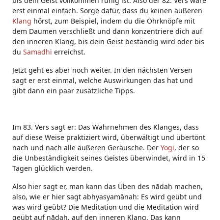
bis dein Geist vollkommen ruhig ist. Also der 82. Vers wäre
erst einmal einfach. Sorge dafür, dass du keinen äußeren
Klang
hörst, zum Beispiel, indem du die Ohrknöpfe mit
dem Daumen verschließt und dann konzentriere dich auf
den inneren Klang, bis dein Geist beständig wird oder bis
du
Samadhi
erreichst.
Jetzt geht es aber noch weiter. In den nächsten Versen
sagt er erst einmal, welche Auswirkungen das hat und
gibt dann ein paar zusätzliche Tipps.
Im 83. Vers sagt er: Das Wahrnehmen des Klanges, dass
auf diese Weise praktiziert wird, überwältigt und übertönt
nach und nach alle äußeren Geräusche. Der
Yogi
, der so
die Unbeständigkeit seines Geistes überwindet, wird in 15
Tagen glücklich werden.
Also hier sagt er, man kann das Üben des nādaḥ machen,
also, wie er hier sagt abhyasyamānaḥ: Es wird geübt und
was wird geübt? Die Meditation und die Meditation wird
geübt auf nādaḥ, auf den inneren Klang. Das kann