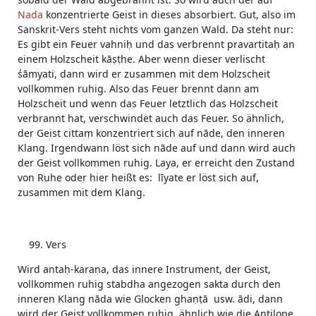
Nada
konzentrierte Geist in dieses absorbiert. Gut, also im
Sanskrit-Vers steht nichts vom ganzen Wald. Da steht nur:
Es gibt ein Feuer vahniḥ und das verbrennt pravartitaḥ an
einem Holzscheit kāṣṭhe. Aber wenn dieser verlischt
śāmyati, dann wird er zusammen mit dem Holzscheit
vollkommen ruhig. Also das Feuer brennt dann am
Holzscheit und wenn das Feuer letztlich das Holzscheit
verbrannt hat, verschwindet auch das Feuer. So ähnlich,
der Geist cittaṃ konzentriert sich auf nāde, den inneren
Klang. Irgendwann löst sich nāde auf und dann wird auch
der Geist vollkommen ruhig. Laya, er erreicht den Zustand
von Ruhe oder hier heißt es: līyate er löst sich auf,
zusammen mit dem Klang.
Vers
Wird antaḥ-karaṇa, das innere Instrument, der Geist,
vollkommen ruhig stabdha angezogen sakta durch den
inneren Klang nāda wie Glocken ghaṇṭā usw. ādi, dann
wird der Geist vollkommen ruhig, ähnlich wie die Antilope,