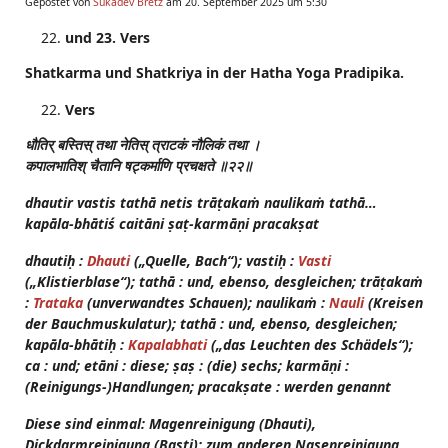
Gepostet von
Sukadev Bretz
am 20. September 2025 um 5:30
und 23. Vers
Shatkarma und Shatkriya in der Hatha Yoga Pradipika.
Vers
धौतिर्
बस्तिस्
तथा
नेतिस्
त्राटकं
नौलिकं
तथा
।
कपालभातिश्
चैतानि
षट्कर्माणि
प्रचक्षते
॥२२॥
dhautir vastis tathā netis trāṭakaṁ naulikaṁ tathā…
kapāla-bhātiś caitāni ṣaṭ-karmāṇi pracakṣat
dhautiḥ :
Dhauti
(„Quelle, Bach“); vastiḥ :
Vasti
(„Klistierblase“); tathā : und, ebenso, desgleichen; trāṭakaṁ
:
Trataka
(unverwandtes Schauen); naulikaṁ :
Nauli
(Kreisen
der Bauchmuskulatur); tathā : und, ebenso, desgleichen;
kapāla-bhātiḥ :
Kapalabhati
(„das Leuchten des Schädels“);
ca : und; etāni : diese; ṣaṣ : (die) sechs; karmāṇi :
(Reinigungs-)Handlungen; pracakṣate : werden genannt
Diese sind einmal: Magenreinigung (Dhauti),
Dickdarmreinigung (Basti); zum anderen Nasenreinigung