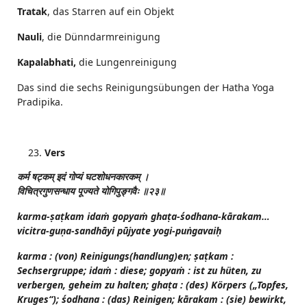
Tratak
, das Starren auf ein Objekt
Nauli
, die Dünndarmreinigung
Kapalabhati,
die Lungenreinigung
Das sind die sechs Reinigungsübungen der Hatha Yoga
Pradipika.
Vers
कर्म
षट्कम्
इदं
गोप्यं
घटशोधनकारकम्
।
विचित्रगुणसन्धाय
पूज्यते
योगिपुङ्गवैः
॥२३॥
karma-ṣaṭkam idaṁ gopyaṁ ghaṭa-śodhana-kārakam…
vicitra-guṇa-sandhāyi pūjyate yogi-puṅgavaiḥ
karma : (von) Reinigungs(handlung)en; ṣaṭkam :
Sechsergruppe; idaṁ : diese; gopyaṁ : ist zu hüten, zu
verbergen, geheim zu halten; ghaṭa : (des) Körpers („Topfes,
Kruges“); śodhana : (das) Reinigen; kārakam : (sie) bewirkt,