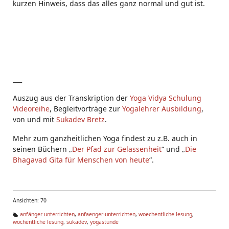
kurzen Hinweis, dass das alles ganz normal und gut ist.
___
Auszug aus der Transkription der
Yoga Vidya Schulung
Videoreihe
, Begleitvorträge zur
Yogalehrer Ausbildung
,
von und mit
Sukadev Bretz
.
Mehr zum ganzheitlichen Yoga findest zu z.B. auch in
seinen Büchern „
Der Pfad zur Gelassenheit
“ und „
Die
Bhagavad Gita für Menschen von heute
“.
Ansichten: 70
anfänger unterrichten
,
anfaenger-unterrichten
,
woechentliche lesung
,
wöchentliche lesung
,
sukadev
,
yogastunde
Ta