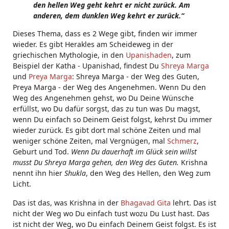
den hellen Weg geht kehrt er nicht zurück. Am
anderen, dem dunklen Weg kehrt er zurück.“
Dieses Thema, dass es 2 Wege gibt, finden wir immer
wieder. Es gibt Herakles am Scheideweg in der
griechischen Mythologie, in den
Upanishaden
, zum
Beispiel der Katha - Upanishad, findest Du
Shreya Marga
und
Preya Marga
: Shreya Marga - der Weg des Guten,
Preya Marga - der Weg des Angenehmen. Wenn Du den
Weg des Angenehmen gehst, wo Du Deine Wünsche
erfüllst, wo Du dafür sorgst, das zu tun was Du magst,
wenn Du einfach so Deinem Geist folgst, kehrst Du immer
wieder zurück. Es gibt dort mal schöne Zeiten und mal
weniger schöne Zeiten, mal Vergnügen, mal
Schmerz
,
Geburt und Tod.
Wenn Du dauerhaft im Glück sein willst
musst Du Shreya Marga gehen
, den Weg des Guten.
Krishna
nennt ihn hier
Shukla
, den Weg des Hellen, den Weg zum
Licht.
Das ist das, was Krishna in der
Bhagavad Gita
lehrt. Das ist
nicht der Weg wo Du einfach tust wozu Du Lust hast. Das
ist nicht der Weg, wo Du einfach Deinem Geist folgst. Es ist