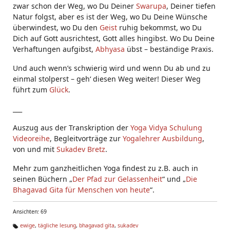
zwar schon der Weg, wo Du Deiner
Swarupa
, Deiner tiefen
Natur folgst, aber es ist der Weg, wo Du Deine Wünsche
überwindest, wo Du den
Geist
ruhig bekommst, wo Du
Dich auf Gott ausrichtest, Gott alles hingibst. Wo Du Deine
Verhaftungen aufgibst,
Abhyasa
übst – beständige Praxis.
Und auch wenn’s schwierig wird und wenn Du ab und zu
einmal stolperst – geh‘ diesen Weg weiter! Dieser Weg
führt zum
Glück
.
___
Auszug aus der Transkription der
Yoga Vidya Schulung
Videoreihe
, Begleitvorträge zur
Yogalehrer Ausbildung
,
von und mit
Sukadev Bretz
.
Mehr zum ganzheitlichen Yoga findest zu z.B. auch in
seinen Büchern „
Der Pfad zur Gelassenheit
“ und „
Die
Bhagavad Gita für Menschen von heute
“.
Ansichten: 69
ewige
,
tägliche lesung
,
bhagavad gita
,
sukadev