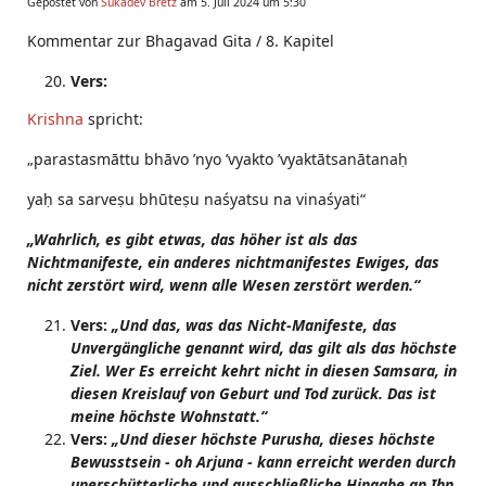
Gepostet von
Sukadev Bretz
am 5. Juli 2024 um 5:30
Kommentar zur Bhagavad Gita / 8. Kapitel
Vers:
Krishna
spricht:
„parastasmāttu bhāvo ’nyo ’vyakto ’vyaktātsanātanaḥ
yaḥ sa sarveṣu bhūteṣu naśyatsu na vinaśyati“
„Wahrlich, es gibt etwas, das höher ist als das
Nichtmanifeste, ein anderes nichtmanifestes Ewiges, das
nicht zerstört wird, wenn alle Wesen zerstört werden.“
Vers:
„Und das, was das Nicht-Manifeste, das
Unvergängliche genannt wird, das gilt als das höchste
Ziel. Wer Es erreicht kehrt nicht in diesen Samsara, in
diesen Kreislauf von Geburt und Tod zurück. Das ist
meine höchste Wohnstatt.“
Vers:
„Und dieser höchste Purusha, dieses höchste
Bewusstsein - oh Arjuna - kann erreicht werden durch
unerschütterliche und ausschließliche Hingabe an Ihn,