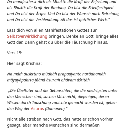
Du manifestierst dich als Mhukti: die Kraft der Befreiung und
als Bhukti: die Kraft der Bindung. Du bist die Friedfertigkeit
und Du bist der Ärger. Und Du bist der Wunsch nach Befreiung,
und Du bist die Verblendung. All das ist göttliches Werk.“
Lass dich von allen Manifestationen Gottes zur
Selbstverwirklichung
bringen. Denke an Gott, bringe alles
Gott dar. Dann gehst du über die Täuschung hinaus.
Vers 15:
Hier sagt Krishna:
Na māḿ duṣkṛtino mūḍhāḥ prapadyante narādhamāḥ
māyayāpahṛta-jñānā āsuraḿ bhāvam āśritāḥ
„Die Übeltäter und die Getäuschten, die die niedrigsten unter
den Menschen sind, suchen Mich nicht; diejenigen, deren
Wissen durch Täuschung zunichte gemacht worden ist, gehen
den Weg der
Asuras
(Dämonen).“
Nicht alle streben nach Gott, das hatte er schon vorher
gesagt, aber manche Menschen sind dermaßen