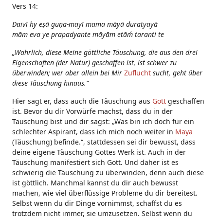
Vers 14:
Daivī hy eṣā guṇa-mayī mama māyā duratyayā
mām eva ye prapadyante māyām etāḿ taranti te
„Wahrlich, diese Meine göttliche Täuschung, die aus den drei
Eigenschaften (der Natur) geschaffen ist, ist schwer zu
überwinden; wer aber allein bei Mir
Zuflucht
sucht, geht über
diese Täuschung hinaus.“
Hier sagt er, dass auch die Täuschung aus
Gott
geschaffen
ist. Bevor du dir Vorwürfe machst, dass du in der
Täuschung bist und dir sagst: „Was bin ich doch für ein
schlechter Aspirant, dass ich mich noch weiter in
Maya
(Täuschung) befinde.“, stattdessen sei dir bewusst, dass
deine eigene Täuschung Gottes Werk ist. Auch in der
Täuschung manifestiert sich Gott. Und daher ist es
schwierig die Täuschung zu überwinden, denn auch diese
ist göttlich. Manchmal kannst du dir auch bewusst
machen, wie viel überflüssige Probleme du dir bereitest.
Selbst wenn du dir Dinge vornimmst, schaffst du es
trotzdem nicht immer, sie umzusetzen. Selbst wenn du