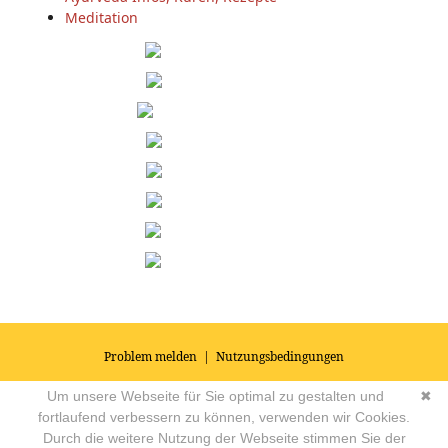
Meditation
Problem melden
|
Nutzungsbedingungen
© 2026
Impressum
|
Datenschutz
|
AGB's
| Yoga Vidya Community -
Um unsere Webseite für Sie optimal zu gestalten und
✖
Forum für Yoga, Meditation und Ayurveda
Powered by
fortlaufend verbessern zu können, verwenden wir Cookies.
Durch die weitere Nutzung der Webseite stimmen Sie der